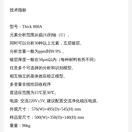
技术指标
型号：Thick 800A
元素分析范围从硫(S)到铀（U）。
同时可以分析30种以上元素，五层镀层。
分析含量一般为ppm到99.9% 。
镀层厚度一般在50μm以内（每种材料有所不同）
任意多个可选择的分析和识别模型。
相互独立的基体效应校正模型。
多变量非线性回收程序
度适应范围为15℃至30℃。
电源: 交流220V±5V, 建议配置交流净化稳压电源。
外观尺寸： 576(W)×495(D)×545(H) mm
样品室尺寸：500(W)×350(D)×140(H) mm
重量：90kg