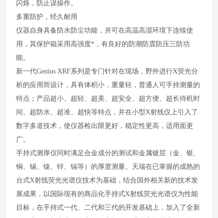
闪烁，防止误操作。
多重防护，经久耐用
仪器自身具备防水防尘功能，并可在高温高湿环境下连续使
用，其保护箱采用高强度*，有良好的防潮防震防压三防功
能。
新一代Genius XRF系列是专门针对在现场，野外进行X荧光分
析的应用而设计，具有体积小，重量轻，普通人可手持测量的
特点；产品超小、超轻、超美、超安全、超方便、超长待机时
间、超防水、超准、超快等特点，并在小型X射线仪上引入了
数字多道技术，使仪器检出限更好，稳定性更高，适用面更
广。
手持式测厚仪同时满足合金成分的测试和金属镀层（金、银、
铜、锡、镍、锌、镉等）的厚度测量。天瑞在已掌握的成熟的
台式X射线荧光光谱仪技术为基础，结合国外相关新的技术发
展成果，以国际现有的商品化手持式X射线荧光光谱仪为性能
目标，在手持式一代、二代和三代的开发基础上，加入了全新