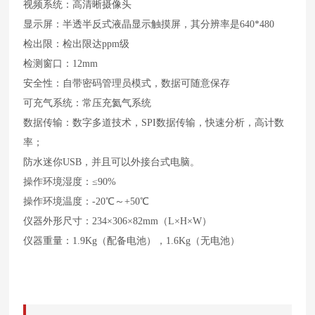
视频系统：高清晰摄像头
显示屏：半透半反式液晶显示触摸屏，其分辨率是640*480
检出限：检出限达ppm级
检测窗口：12mm
安全性：自带密码管理员模式，数据可随意保存
可充气系统：常压充氦气系统
数据传输：数字多道技术，SPI数据传输，快速分析，高计数
率；
防水迷你USB，并且可以外接台式电脑。
操作环境湿度：≤90%
操作环境温度：-20℃～+50℃
仪器外形尺寸：234×306×82mm（L×H×W）
仪器重量：1.9Kg（配备电池），1.6Kg（无电池）