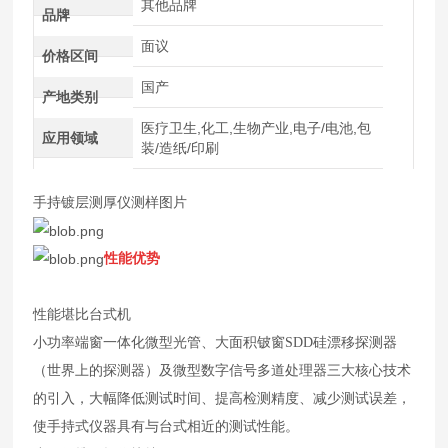
其他品牌
品牌
面议
价格区间
国产
产地类别
医疗卫生,化工,生物产业,电子/电池,包
应用领域
装/造纸/印刷
手持镀层测厚仪测样图片
性能优势
性能堪比台式机
小功率端窗一体化微型光管、大面积铍窗SDD硅漂移探测器
（世界上的探测器）及微型数字信号多道处理器三大核心技术
的引入，大幅降低测试时间、提高检测精度、减少测试误差，
使手持式仪器具有与台式相近的测试性能。