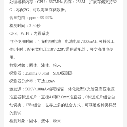
处理器和内存：CPU：667MHz,内存：256M，扩展存储支持32
G，标配2G，可以海量存储数据。
含量范围：ppm～99.99%
检测时间：3-30秒
GPS、WIFI：内置系统
电池使用时间：可充电锂电池，电池电量7800mAH,可持续工
作8小时；配有宽电压110V-220V通用适配器，可交流供电使
用。
检测对象：固体、液体、粉末
探测器：25mm2 0.3mil，SDD探测器
探测器分辨率：可达139eV
激发源：50KV/100uA-银靶端窗一体化微型X光管及高压电源
准直器和滤光片：直径4.0和2.0mm准直器，6种滤光片组合自
动切换，12种组合，世界上多的组合方式，可满足各种类样品
的测试
检测对象：固体、液体、粉末