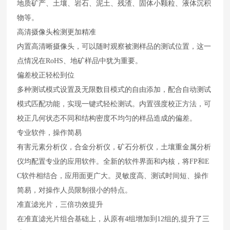
地质矿产、土壤、岩石、泥土、残渣、固体小颗粒、液体沉积
物等。
高清摄像头检测更加精准
内置高清晰摄像头，可以随时观察被测样品的测试位置，这一
点情况在RoHS、地矿样品中犹为重要。
偏差校正轻松到位
多种测试模式设置及无限数目模式的自由添加，配合自动测试
模式匹配功能，实现一键式轻松测试。内置强度校正方法，可
校正几何状态不同和结构密度不均匀的样品造成的偏差。
专业软件，操作简易
有害元素分析仪，合金分析仪，矿石分析仪，土壤重金属分析
仪均配置专业的应用软件。全新的软件界面和内核，将FP和E
C软件相结合，应用面更广大。灵敏度高、测试时间短、操作
简易，对操作人员限制很小的特点。
准直滤光片，三倍功效提升
在准直滤光片组合基础上，从原有4组增加到12组的,提升了三