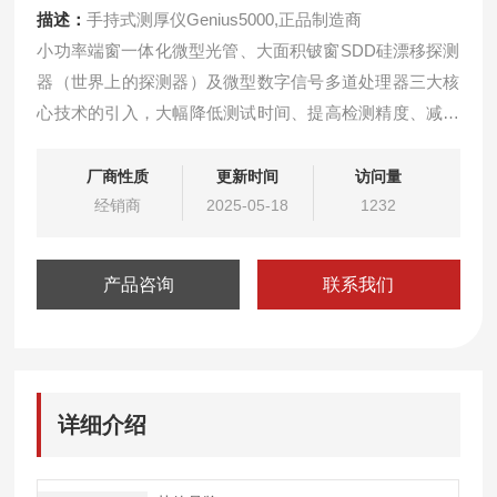
描述：
手持式测厚仪Genius5000,正品制造商
小功率端窗一体化微型光管、大面积铍窗SDD硅漂移探测
器（世界上的探测器）及微型数字信号多道处理器三大核
心技术的引入，大幅降低测试时间、提高检测精度、减少
测试误差，使手持式仪器具有与台式相近的测试性能。小
巧便携、操作快捷体积很小，便携、方便野外工作。随时
厂商性质
更新时间
访问量
随地，随心所欲的现场分析和原位分析。
经销商
2025-05-18
1232
产品咨询
联系我们
详细介绍