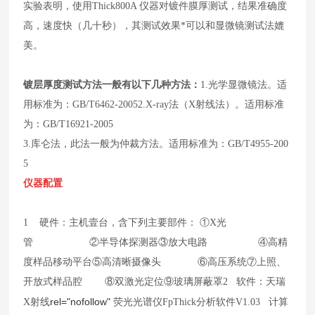
实验表明，使用Thick800A 仪器对镀件膜厚测试，结果准确度
高，速度快（几十秒），其测试效果*可以和显微镜测试法媲
美。
镀层厚度测试方法一般有以下几种方法：
1.光学显微镜法。适
用标准为：GB/T6462-2005
2.X-ray法（X射线法）。适用标准
为：GB/T16921-2005
3.库仑法，此法一般为仲裁方法。适用标准为：GB/T4955-200
5
仪器配置
1 硬件：主机壹台，含下列主要部件：
①X光
管
②半导体探测器
③放大电路
④高精
度样品移动平台
⑤高清晰摄像头
⑥高压系统
⑦上照、
开放式样品腔
⑧双激光定位
⑨玻璃屏蔽罩
2 软件：天瑞
rel="nofollow"
X射线
荧光光谱仪
FpThick分析软件V1.0
3 计算