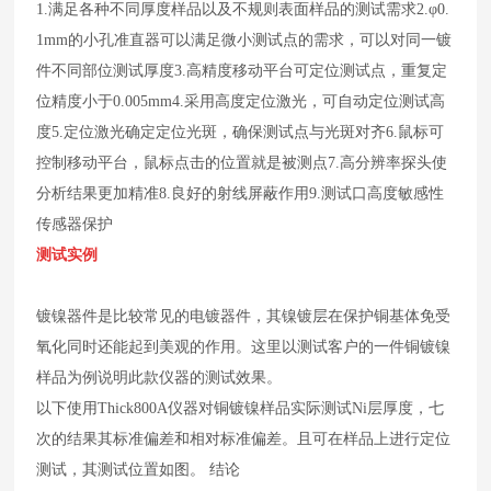
1.满足各种不同厚度样品以及不规则表面样品的测试需求
2.φ0.
1mm的小孔准直器可以满足微小测试点的需求，可以对同一镀
件不同部位测试厚度
3.高精度移动平台可定位测试点，重复定
位精度小于0.005mm
4.采用高度定位激光，可自动定位测试高
度
5.定位激光确定定位光斑，确保测试点与光斑对齐
6.鼠标可
控制移动平台，鼠标点击的位置就是被测点
7.高分辨率探头使
分析结果更加精准
8.良好的射线屏蔽作用
9.测试口高度敏感性
传感器保护
测试实例
镀镍器件是比较常见的电镀器件，其镍镀层在保护铜基体免受
氧化同时还能起到美观的作用。这里以测试客户的一件铜镀镍
样品为例说明此款仪器的测试效果。
以下使用Thick800A仪器对铜镀镍样品实际测试Ni层厚度，七
次的结果其标准偏差和相对标准偏差。且可在样品上进行定位
测试，其测试位置如图。
结论