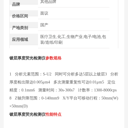
其他品牌
品牌
面议
价格区间
国产
产地类别
医疗卫生,化工,生物产业,电子/电池,包
应用领域
装/造纸/印刷
镀层厚度荧光检测仪
参数规格
1 分析元素范围：S-U
2 同时可分析多达5层以上镀层
3 分析
厚度检出限达0.005μm
4 多次测量重复性可达0.01μm
5 定位
精度：0.1mm
6 测量时间：30s-300s
7 计数率：1300-8000cps
8 Z轴升降范围：0-140mm
9 X/Y平台可移动行程：50mm(W)
×50mm(D)
镀层厚度荧光检测仪
性能特点