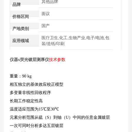
其他品牌
品牌
面议
价格区间
国产
产地类别
医疗卫生,化工,生物产业,电子/电池,包
应用领域
装/造纸/印刷
仪器x荧光镀层测厚仪
技术参数
重量：
90 kg
相互独立的基体效应校正模型
多变量非线性回收程序
长期工作稳定性高
温度适应范围为
15
℃至
30
℃
元素分析范围从硫（
S
）到铀（
U
）中间的任意金属镀层
一次可同时分析多达五层镀层