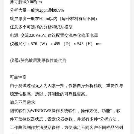
薄可测试
0.005
μ
m
分析含量一般为
2ppm
到
99.9%
镀层厚度一般在
50
μ
m
以内（每种材料有所不同）
任意多个可选择的分析和识别模型
电源
:
交流
220V
±
5V,
建议配置交流净化稳压电源
仪器尺寸：
576
（
W
）
x 495
（
D
）
x 545
（
H
）
mm
仪器x荧光镀层测厚仪
性能优势
可靠性高
由于测试过程无人为因素干扰，仪器自身分析精度、重复性与
稳定性很高。所以，其测量的可靠性更高。
满足不同需求
测试软件为
WINDOWS
操作系统软件，操作方便、功能*，软
件可监控仪器状态，设定仪器参数，并就有多种*分析方法，
工作曲线制作方法灵活多样，方便满足不同客户不同样品的测