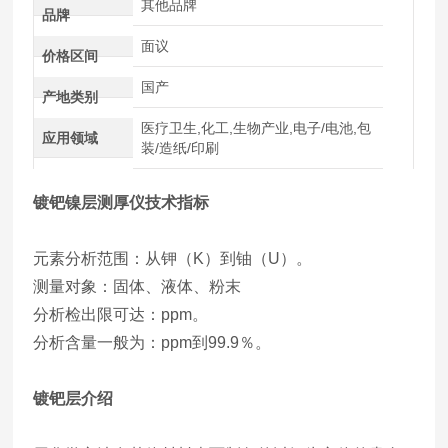
其他品牌
品牌
面议
价格区间
国产
产地类别
医疗卫生,化工,生物产业,电子/电池,包
应用领域
装/造纸/印刷
镀钯镍层测厚仪
技术指标
元素分析范围：从钾（K）到铀（U）。
测量对象：固体、液体、粉末
分析检出限可达：ppm。
分析含量一般为：ppm到99.9％。
镀钯层介绍