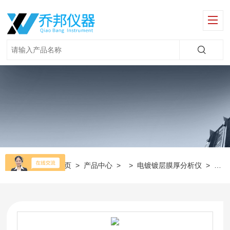
当前位置：
首页
>
产品中心
> >
电镀镀层膜厚分析仪
>
镀钯