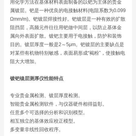
用化学方法在基体材料表面制备的以钯为主体的贵金
属镀层。钯是一种优良的电接触材料(电阻系数为0.099
Ωmm/m)。钯镀层焊接性好。钯镀层是一种有效的扩散
阻挡层，高频元件往往用钯做中间层，以防止基体金
属向外表面扩散。镀钯主要用于电接触，防护和装饰
目的。镀层厚度一般是2～5μm。钯镀层的主要缺点是
对某些有机物特别敏感，表面易形成“褐粉"，使接触电
阻大大增加。
镀钯镍层测厚仪
性能特点
专业贵金属检测、镀层厚度检测。
智能贵金属检测软件，与仪器硬件相得益彰。
任意多个可选择的分析和识别模型。
相互独立的基体效应校正模型。
多变量非线性回收程序。