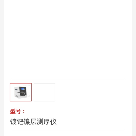
型号：
镀钯镍层测厚仪