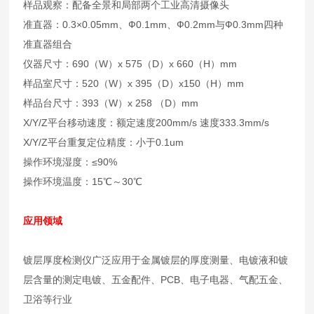
样品观察：配备全景和局部两个工业高清摄像头
准直器：0.3×0.05mm、Ф0.1mm、Ф0.2mm与Ф0.3mm四种
准直器组合
仪器尺寸：690（W）x 575（D）x 660（H）mm
样品室尺寸：520（W）x 395（D）x150（H）mm
样品台尺寸：393（W）x 258 （D）mm
X/Y/Z平台移动速度：额定速度200mm/s 速度333.3mm/s
X/Y/Z平台重复定位精度：小于0.1um
操作环境湿度：≤90%
操作环境温度：15℃～30℃
应用领域
镀层厚度检测仪广泛应用于金属镀层的厚度测量、电镀液和镀
层含量的测定电镀、五金配件、PCB、电子电器、气配五金、
卫浴等行业