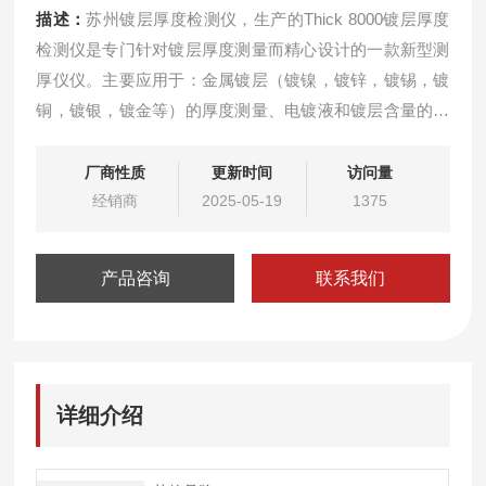
描述：
苏州镀层厚度检测仪，生产的Thick 8000镀层厚度
检测仪是专门针对镀层厚度测量而精心设计的一款新型测
厚仪仪。主要应用于：金属镀层（镀镍，镀锌，镀锡，镀
铜，镀银，镀金等）的厚度测量、电镀液和镀层含量的测
定；黄金、铂、银等贵金属和各种首饰的含量检测。
厂商性质
更新时间
访问量
经销商
2025-05-19
1375
产品咨询
联系我们
详细介绍