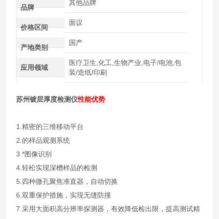
其他品牌
品牌
面议
价格区间
国产
产地类别
医疗卫生,化工,生物产业,电子/电池,包
应用领域
装/造纸/印刷
苏州镀层厚度检测仪
性能优势
1.精密的三维移动平台
2.的样品观测系统
3.*图像识别
4.轻松实现深槽样品的检测
5.四种微孔聚焦准直器，自动切换
6.双重保护措施，实现无缝防撞
7.采用大面积高分辨率探测器，有效降低检出限，提高测试精