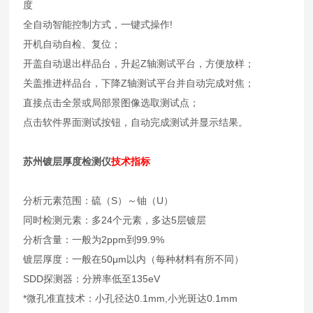
度
全自动智能控制方式，一键式操作!
开机自动自检、复位；
开盖自动退出样品台，升起Z轴测试平台，方便放样；
关盖推进样品台，下降Z轴测试平台并自动完成对焦；
直接点击全景或局部景图像选取测试点；
点击软件界面测试按钮，自动完成测试并显示结果。
苏州镀层厚度检测仪
技术指标
分析元素范围：硫（S）～铀（U）
同时检测元素：多24个元素，多达5层镀层
分析含量：一般为2ppm到99.9%
镀层厚度：一般在50μm以内（每种材料有所不同）
SDD探测器：分辨率低至135eV
*微孔准直技术：小孔径达0.1mm,小光斑达0.1mm