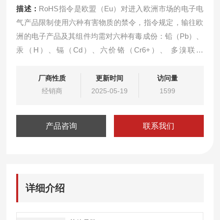
描述：
RoHS指令是欧盟（Eu）对进入欧洲市场的电子电
气产品限制使用六种有害物质的禁令，指令规定，输往欧
洲的电子产品及其组件均需对六种有毒成份：铅（Pb）、
汞（H）、镉（Cd）、六价铬（Cr6+）、 多溴联苯
（PBBs）、多溴二苯醚（PBDEs）等有害物质加以限
制。多镀层检测仪EDX系列作为电子电器产品的重要组成
厂商性质
更新时间
访问量
部分必须符合RoHS标准。
经销商
2025-05-19
1599
产品咨询
联系我们
详细介绍