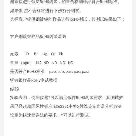
器直接进行镀层
测试，如果合格则样品符合
标准。
RoHS
RoHS
如果镀
层不合格将进行下步拆分测试。
选择客户提供铜镀银的样品进行
测试，其测试结果如下：
RoHS
客户铜镀银样品
测试谱图
RoHS
元素
Cr Br Hg Cd Pb
含量（
ppm) 142 ND ND ND ND
是否符合
标准
RoHS
pass pass pass pass pass
铜镀银样品
测试数据
RoHS
结论
实验表明，使用
仪器*可以满足镀件
测试需求。其测试效
RoHS
果已经超越国际性标准
中将
射线荧光光谱分析方法
IEC62321
X
设定为快速筛选法的要求，*可以进行测试。