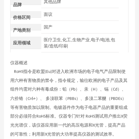
其他品牌
品牌
面议
价格区间
国产
产地类别
医疗卫生,化工,生物产业,电子/电池,包
应用领域
装/造纸/印刷
仪器概述
指令是欧盟
对进入欧洲市场的电子电气产品限制使
RoHS
(Eu)
用六种有害物质的禁令，指令规定，输往欧洲的电子产品及其
组件均需对六种有毒成份：铅（
）、汞（
）、镉（
）、
Pb
H
Cd
六价铬（
）、
多溴联苯（
）、多溴二苯醚（
）
Cr6+
PBBs
PBDEs
等有害物质加以限制。电镀器件作为电子电器产品的重要组成
部分必须符合
标准。仪器专门针对
测试用户推出
荧
RoHS
RoHS
X
光光谱仪，该仪器应用新一代的高压电源和
光管，提高产品
X
的可靠性；利用新
光管的大功率提高仪器的测试效率。
X