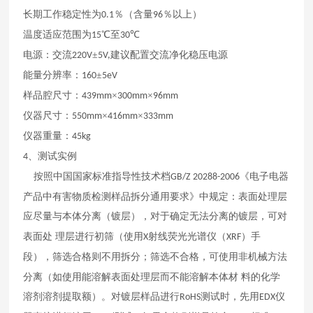
长期工作稳定性为
％（含量
％以上）
0.1
96
温度适应范围为
℃至
℃
15
30
电源：交流
±
建议配置交流净化稳压电源
220V
5V,
能量分辨率：
±
160
5eV
样品腔尺寸：
×
×
439mm
300mm
96mm
仪器尺寸：
×
×
550mm
416mm
333mm
仪器重量：
45kg
、测试实例
4
按照中国国家标准指导性技术档
《电子电器
GB/Z 20288-2006
产品中有害物质检测样品拆分通用要求》中规定：表面处理层
应尽量与本体分离（镀层），对于确定无法分离的镀层，可对
表面处
理层进行初筛（使用
射线荧光光谱仪（
）手
X
XRF
段），筛选合格则不用拆分；筛选不合格，可使用非机械方法
分离（如使用能溶解表面处理层而不能溶解本体材
料的化学
溶剂溶剂提取额）。对镀层样品进行
测试时，先用
仪
RoHS
EDX