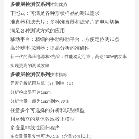
多镀层检测仪系列
性能优势
下照式：可满足各种形状样品的测试需求
准直器和滤光片：多种准直器和滤光片的电动切换，
满足各种测试方式的应用
移动平台：精细的手动移动平台，方便定位测试点
高分辨率探测器：提高分析的准确性
新一代的高压电源和
光管：性能稳定可靠，高达
的功率
X
100W
实现更高的测试效率
多镀层检测仪系列
技术指标
元素分析范围从硫（
）到铀（
）
S
U
分析检出限可达
1ppm
分析含量一般为
到
％
1ppm
99.99
任意多个可选择的分析和识别模型
相互独立的基体效应校正模型
多变量非线性回归程序
多次测量重复性可达
％（含量
％以上）
0.1
96