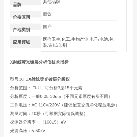
其他品牌
品牌
面议
价格区间
国产
产地类别
医疗卫生,化工,生物产业,电子/电池,包
应用领域
装/造纸/印刷
X射线荧光镀层分析仪
技术指标
型号:XTU
X射线荧光镀层分析仪
分析范围： Ti-U，可分析3层15个元素
分析厚度：一般0.05-30um（不同元素厚度有所不同）
工作电压：AC 110V/220V（建议配置交流净化稳压电源）
测量时间：40秒（可根据实际情况调整）
探测器分辨率：（160±5）eV
光管高压：5-50kV