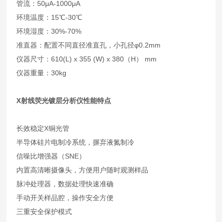
管流：50μA-1000μA
环境温度：15℃-30℃
环境湿度：30%-70%
准直器：配置不同直径准直孔，小孔径φ0.2mm
仪器尺寸：610(L) x 355 (W) x 380（H） mm
仪器重量：30kg
X射线荧光镀层分析仪
性能特点
长效稳定X铜光管
半导体硅片电制冷系统，摒弃液氮制冷
信噪比增强器（SNE）
内置高清晰摄像头，方便用户随时观测样品
脉冲处理器，数据处理快速准确
手动开关样品腔，操作安全方便
三重安全保护模式