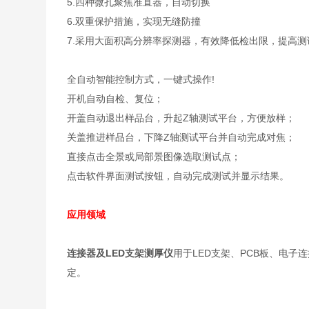
5.四种微孔聚焦准直器，自动切换
6.双重保护措施，实现无缝防撞
7.采用大面积高分辨率探测器，有效降低检出限，提高
全自动智能控制方式，一键式操作!
开机自动自检、复位；
开盖自动退出样品台，升起Z轴测试平台，方便放样；
关盖推进样品台，下降Z轴测试平台并自动完成对焦；
直接点击全景或局部景图像选取测试点；
点击软件界面测试按钮，自动完成测试并显示结果。
应用领域
连接器及LED支架测厚仪
用于LED支架、PCB板、电
定。