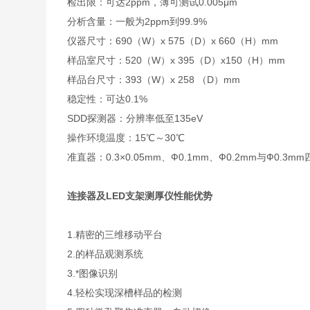
检出限：可达2ppm，薄可测试0.005μm
分析含量：一般为2ppm到99.9%
仪器尺寸：690（W）x 575（D）x 660（H）mm
样品室尺寸：520（W）x 395（D）x150（H）mm
样品台尺寸：393（W）x 258 （D）mm
稳定性：可达0.1%
SDD探测器：分辨率低至135eV
操作环境温度：15℃～30℃
准直器：0.3×0.05mm、Ф0.1mm、Ф0.2mm与Ф0.3
连接器及LED支架测厚仪
性能优势
1.精密的三维移动平台
2.的样品观测系统
3.*图像识别
4.轻松实现深槽样品的检测