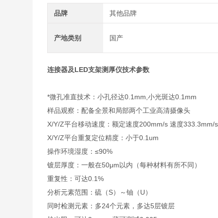
品牌
其他品牌
产地类别
国产
连接器及LED支架测厚仪
技术参数
*微孔准直技术：小孔径达0.1mm,小光斑达0.1mm
样品观察：配备全景和局部两个工业高清摄像头
X/Y/Z平台移动速度：额定速度200mm/s 速度333.3mm/
X/Y/Z平台重复定位精度：小于0.1um
操作环境湿度：≤90%
镀层厚度：一般在50μm以内（每种材料有所不同）
重复性：可达0.1%
分析元素范围：硫（S）～铀（U）
同时检测元素：多24个元素，多达5层镀层