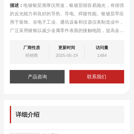
描述：
电镀银层测厚仪用途，银镀层很容易抛光，有很强
的反光能力和良好的导热、导电、焊接性能。银镀层早应
用于装饰。在电子工业、通讯设备和仪器仪表制造业中，
广泛采用镀银以减少金属零件表面的接触电阻，提高金属
的焊接能力。此外，探照灯及其他反射器中的金属反光镜
也需镀银。由于银原子容易扩散和沿材料表面滑移，在潮
厂商性质
更新时间
访问量
湿大气中易产生“银须“造成短路，故银镀层不宜在印刷电
经销商
2025-05-19
1484
路板中使用。
产品咨询
联系我们
详细介绍