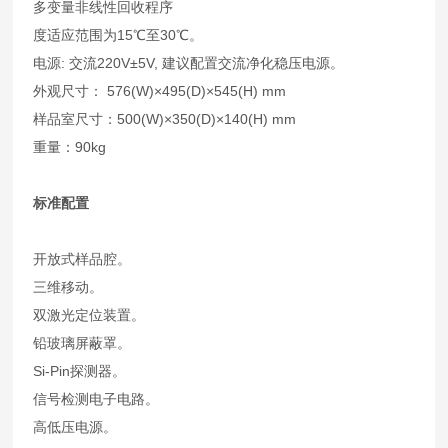
多变量非线性回收程序
度适应范围为15℃至30℃。
电源: 交流220V±5V, 建议配置交流净化稳压电源。
外观尺寸： 576(W)×495(D)×545(H) mm
样品室尺寸：500(W)×350(D)×140(H) mm
重量：90kg
标准配置
开放式样品腔。
三维移动。
双激光定位装置。
铅玻璃屏蔽罩。
Si-Pin探测器。
信号检测电子电路。
高低压电源。