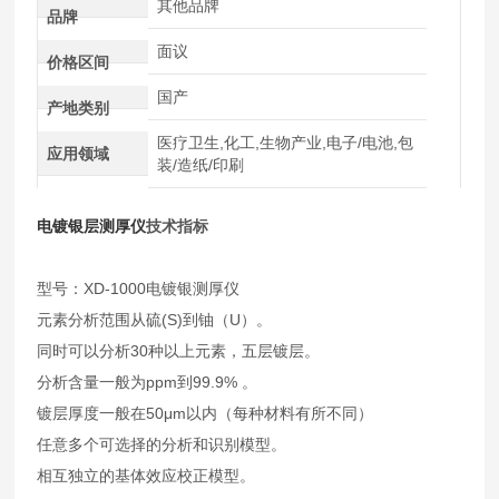
其他品牌
品牌
面议
价格区间
国产
产地类别
医疗卫生,化工,生物产业,电子/电池,包
应用领域
装/造纸/印刷
电镀银层测厚仪
技术指标
型号：XD-1000电镀银测厚仪
元素分析范围从硫(S)到铀（U）。
同时可以分析30种以上元素，五层镀层。
分析含量一般为ppm到99.9% 。
镀层厚度一般在50μm以内（每种材料有所不同）
任意多个可选择的分析和识别模型。
相互独立的基体效应校正模型。