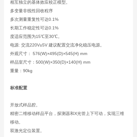
相互独立的基体效应校正模型。
多变量非线性回收程序
多次测量重复性可达0.1%
长期工作稳定性可达0.1%
度适应范围为15℃至30℃。
电源: 交流220V±5V 建议配置交流净化稳压电源。
外观尺寸： 576(W)×495(D)×545(H) mm
样品室尺寸：500(W)×350(D)×140(H) mm
重量：90kg
标准配置
开放式样品腔。
精密二维移动样品平台，探测器和X光管上下可动，实现三维
移动。
双激光定位装置。