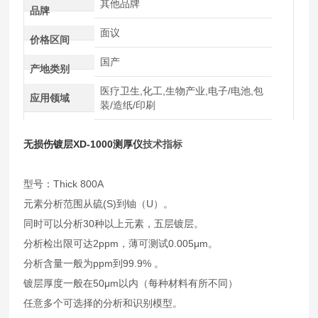
其他品牌
品牌
面议
价格区间
国产
产地类别
医疗卫生,化工,生物产业,电子/电池,包
应用领域
装/造纸/印刷
无损伤镀层XD-1000测厚仪
技术指标
型号：Thick 800A
元素分析范围从硫(S)到铀（U）。
同时可以分析30种以上元素，五层镀层。
分析检出限可达2ppm，薄可测试0.005μm。
分析含量一般为ppm到99.9% 。
镀层厚度一般在50μm以内（每种材料有所不同）
任意多个可选择的分析和识别模型。