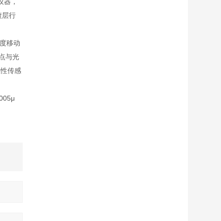
仪器，
镀层行
精度移动
点与光
感性传感
05μ