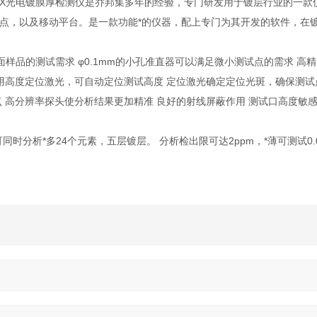
能的X光电镀膜厚检测仪是乔邦集多年的经验，专门研发用于镀层行业的一款
点，以及移动平台。是一款功能*的仪器，配上专门为其开发的软件，在
样品的测试需求 φ0.1mm的小孔准直器可以满足微小测试点的需求 高
 采用高度定位激光，可自动定位测试高度 定位激光确定定位光斑，确保测试
 高分辨率探头使分析结果更加精准 良好的射线屏蔽作用 测试口高度敏
可同时分析*多24个元素，五层镀层。 分析检出限可达2ppm，*薄可测试0.0