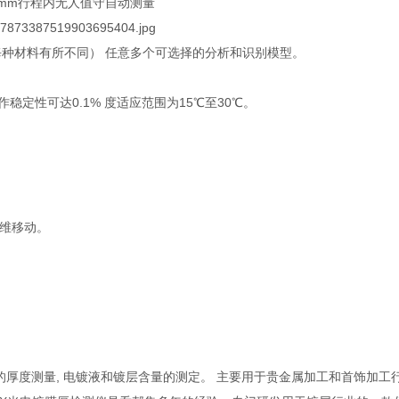
45mm行程内无人值守自动测量
每种材料有所不同） 任意多个可选择的分析和识别模型。
作稳定性可达0.1% 度适应范围为15℃至30℃。
三维移动。
的厚度测量, 电镀液和镀层含量的测定。 主要用于贵金属加工和首饰加工