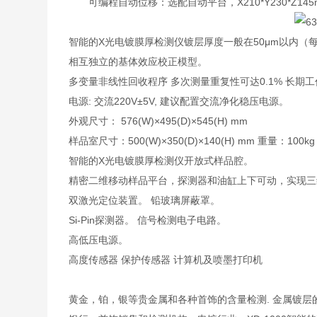
可编程自动位移：选配自动平台，X210*Y230*Z1
智能的X光电镀膜厚检测仪镀层厚度一般在50μm以内（
相互独立的基体效应校正模型。
多变量非线性回收程序 多次测量重复性可达0.1% 长期工
电源: 交流220V±5V, 建议配置交流净化稳压电源。
外观尺寸： 576(W)×495(D)×545(H) mm
样品室尺寸：500(W)×350(D)×140(H) mm 重量：100kg
智能的X光电镀膜厚检测仪开放式样品腔。
精密二维移动样品平台，探测器和油缸上下可动，实现
双激光定位装置。 铅玻璃屏蔽罩。
Si-Pin探测器。 信号检测电子电路。
高低压电源。
高度传感器 保护传感器 计算机及喷墨打印机
黄金，铂，银等贵金属和各种首饰的含量检测. 金属镀层