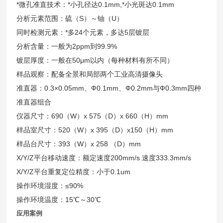
*微孔准直技术：*小孔径达0.1mm,*小光斑达0.1mm
分析元素范围：硫（S）～铀（U）
同时检测元素：*多24个元素，多达5层镀层
分析含量：一般为2ppm到99.9%
镀层厚度：一般在50μm以内（每种材料有所不同）
样品观察：配备全景和局部两个工业高清摄像头
准直器：0.3×0.05mm、Ф0.1mm、Ф0.2mm与Ф0.3mm四种
准直器组合
仪器
尺寸：690（W）x 575（D）x 660（H）mm
样品室尺寸：520（W）x 395（D）x150（H）mm
样品台尺寸：393（W）x 258 （D）mm
X/Y/Z平台移动速度：额定速度200mm/s 速度333.3mm/s
X/Y/Z平台重复定位精度：小于0.1um
操作环境湿度：≤90%
操作环境温度：15℃～30℃
应用案例