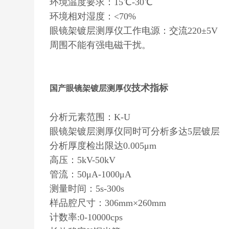
环境温度要求：15℃-30℃
环境相对湿度：<70%
眼镜架镀层测厚仪
工作电源：交流220±5V
周围不能有强电磁干扰。
技术指标
国产眼镜架镀层测厚仪
分析元素范围：K-U
眼镜架镀层测厚仪
同时可分析多达5层镀层
分析厚度检出限达0.005μm
高压：5kV-50kV
管流：50μA-1000μA
测量时间：5s-300s
样品腔尺寸：306mm×260mm
计数率:0-10000cps