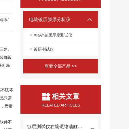
电镀镀层膜厚分析仪
造纸/
XRAY金属厚度测试仪
三角、
镀层测试仪
装饰镀
垄断局
查看全部产品 >>
高不破坏
相关文章
样品只需
RELATED ARTICLES
图，元素
软件不
镀层测试仪在镀硬铬油缸内壁厚度检测中的内窥镜探头集成技术