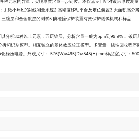
各种元素的含量，实现厚度含量一步到位。本仪器专门针对镀层厚度测量
1.微小焦斑X射线测量系统2.高精度移动平台及定位装置3.大面积高分
层，三镀层和合金镀层的测试5.防碰撞保护装置有效保护测试机构和样品
时可以分析30种以上元素，五层镀层。分析含量一般为ppm到99.9% 。镀
的分析和识别模型。相互独立的基体效应校正模型。多变量非线性回收程序
稳压电源。外观尺寸： 576(W)×495(D)×545(H) mm样品室尺寸：500(