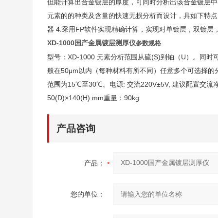
但能计算出合金镀层的厚度，可同时分析出该合金镀层中
元素的的种类及含量的快速无损分析而设计，具如下特点：
器 4.采用FP软件实现精确计算，实现对单镀层，双镀
XD-1000国产金属镀层测厚仪
参数规格
型号：XD-1000 元素分析范围从硫(S)到铀（U）。同
般在50μm以内（每种材料有所不同）任意多个可选择
范围为15℃至30℃。电源: 交流220V±5V, 建议配置交流净化
50(D)×140(H) mm重量：90kg
产品咨询
产品：
您的单位：