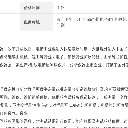
价格区间
面议
医疗卫生,化工,生物产业,电子/电池,包装/
应用领域
印刷
器
，改革开放以后，电镀工业也进入快速发展时期，大批境外进入中国长
点将继续由机械、轻工等行业向电子、钢铁行业扩展转移，由单纯防护性
仪器
是一家生产x射线电镀层测厚仪的，分析仪器上市企业，打破了国外
品做定性分析对样品可做半定量或准定量分析谱线峰背比高,分析灵敏度
设备可靠、维修、维护简单便捷、低廉的售后服务保证快速：一般测量一个
理测量，不改变样品性质准确：对样品可以精确分析直观：直观的分析谱
任何废气、废水
间的相互影响系数，对测试结果进行修正，能有效提高测试的精确度。该