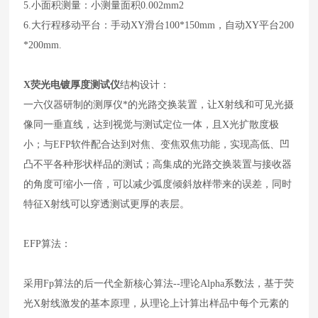
5.小面积测量：小测量面积0.002mm2
6.大行程移动平台：手动XY滑台100*150mm，自动XY平台200
*200mm.
X荧光电镀厚度测试仪
结构设计：
一六仪器研制的测厚仪*的光路交换装置，让X射线和可见光摄
像同一垂直线，达到视觉与测试定位一体，且X光扩散度极
小；与EFP软件配合达到对焦、变焦双焦功能，实现高低、凹
凸不平各种形状样品的测试；高集成的光路交换装置与接收器
的角度可缩小一倍，可以减少弧度倾斜放样带来的误差，同时
特征X射线可以穿透测试更厚的表层。
EFP算法：
采用Fp算法的后一代全新核心算法--理论Alpha系数法，基于荧
光X射线激发的基本原理，从理论上计算出样品中每个元素的