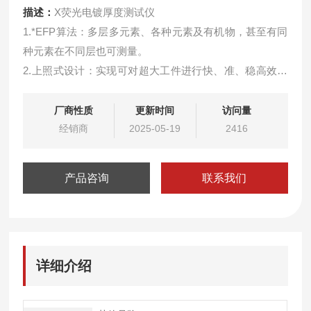
描述：
X荧光电镀厚度测试仪
1.*EFP算法：多层多元素、各种元素及有机物，甚至有同
种元素在不同层也可测量。
2.上照式设计：实现可对超大工件进行快、准、稳高效率
测量。
3.自动对焦：高低大小样品可快速清晰对焦。
厂商性质
更新时间
访问量
4.变焦装置算法：可对大90mm深度的凹槽高低落差件直
经销商
2025-05-19
2416
接检测。
5.小面积测量：小测量面积0.002mm2
产品咨询
联系我们
详细介绍