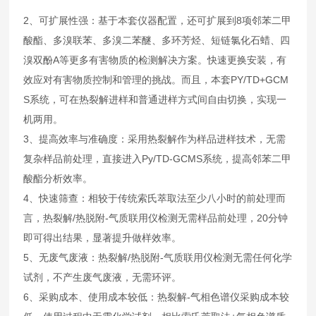
2、可扩展性强：基于本套仪器配置，还可扩展到8项邻苯二甲
酸酯、多溴联苯、多溴二苯醚、多环芳烃、短链氯化石蜡、四
溴双酚A等更多有害物质的检测解决方案。快速更换安装，有
效应对有害物质控制和管理的挑战。而且，本套PY/TD+GCM
S系统，可在热裂解进样和普通进样方式间自由切换，实现一
机两用。
3、提高效率与准确度：采用热裂解作为样品进样技术，无需
复杂样品前处理，直接进入Py/TD-GCMS系统，提高邻苯二甲
酸酯分析效率。
4、快速筛查：相较于传统索氏萃取法至少八小时的前处理而
言，热裂解/热脱附-气质联用仪检测无需样品前处理，20分钟
即可得出结果，显著提升做样效率。
5、无废气废液：热裂解/热脱附-气质联用仪检测无需任何化学
试剂，不产生废气废液，无需环评。
6、采购成本、使用成本较低：热裂解-气相色谱仪采购成本较