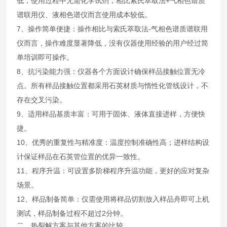
低，使用过程中无需化学试剂，相比索氏萃取法+气相色谱质
谱联用仪、液相色谱仪而言使用成本较低。
7、操作简单便捷：操作相比与索氏萃取法-气相色谱质谱联用
仪而言，操作难度显著降低，没有仪器使用经验的用户经过简
单培训即可操作。
8、抗污染能力强：仪器各个方面设计确保样品接触位置无冷
点。所有样品接触位置都采用石英材质与惰性化管线设计，不
存在交叉污染。
9、适用样品基质丰富：可用于固体、液体直接进样，方便快
捷。
10、优秀的重复性与精准度：温度控制准确性高；进样结构设
计保证样品在石英管位置的优异一致性。
11、程序升温：可设置多阶梯程序升温功能，更好的应对复杂
场景。
12、样品制备简单：仅需使用将样品切割放入样品舟即可上机
测试，样品制备过程不超过2分钟。
二、热裂解方案与其他方案的比较