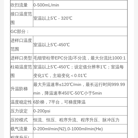
吹扫流量
0-500mL/min
接口温度范
室温以上5℃ - 320℃
围
GC部分：
进样口温度
室温以上5℃-450℃
范围
进样口类型
毛细管柱带EPC分流/不分流，最大分流比1000:1
柱箱温度范
室温以上5℃-450℃；设定值分辨率1℃；室温每
围
变化1℃，主箱变化＜0.01℃
最大升温速率≤120℃/min，最长运行时间999.99
升温阶梯
min，降温速率450℃-50℃小于5min
温度稳定性
6阶梯，7平台，可梯度降温
压力设定
0-200psi
压控模式
恒流、恒压、程序升流、程序升压、脉冲压力
载气流量
0-200ml/min(N2),0-1000ml/min(He)
程序升压/