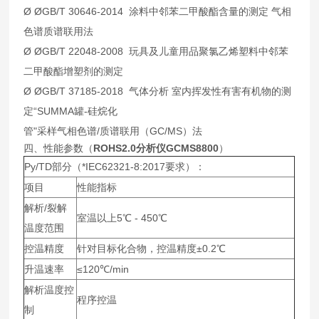
Ø ØGB/T 30646-2014 涂料中邻苯二甲酸酯含量的测定 气相
色谱质谱联用法
Ø ØGB/T 22048-2008 玩具及儿童用品聚氯乙烯塑料中邻苯
二甲酸酯增塑剂的测定
Ø ØGB/T 37185-2018 气体分析 室内挥发性有害有机物的测
定“SUMMA罐-硅烷化
管"采样气相色谱/质谱联用（GC/MS）法
四、性能参数（
ROHS2.0分析仪GCMS8800
）
Py/TD部分（*IEC62321-8:2017要求）：
项目
性能指标
解析/裂解
室温以上5℃ - 450℃
温度范围
控温精度
针对目标化合物，控温精度±0.2℃
升温速率
≤120℃/min
解析温度控
程序控温
制