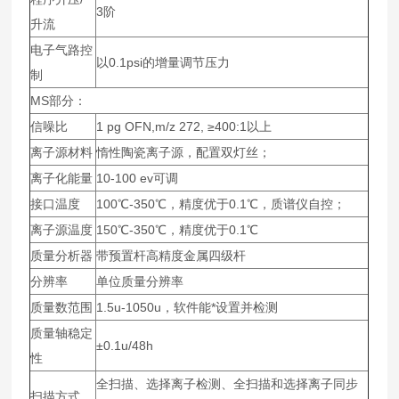
3阶
升流
电子气路控
以0.1psi的增量调节压力
制
MS部分：
信噪比
1 pg OFN,m/z 272, ≥400:1以上
离子源材料
惰性陶瓷离子源，配置双灯丝；
离子化能量
10-100 ev可调
接口温度
100℃-350℃，精度优于0.1℃，质谱仪自控；
离子源温度
150℃-350℃，精度优于0.1℃
质量分析器
带预置杆高精度金属四级杆
分辨率
单位质量分辨率
质量数范围
1.5u-1050u，软件能*设置并检测
质量轴稳定
±0.1u/48h
性
全扫描、选择离子检测、全扫描和选择离子同步
扫描方式