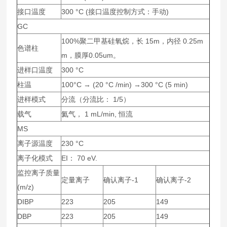
接口温度
300 °C (接口温度控制方式：手动)
GC
100%聚二甲基硅氧烷，长 15m，内径 0.25m
色谱柱
m，膜厚0.05um。
进样口温度
300 °C
柱温
100°C → (20 °C /min) →300 °C (5 min)
进样模式
分流（分流比： 1/5）
载气
氦气， 1 mL/min, 恒流
MS
离子源温度
230 °C
离子化模式
EI： 70 eV.
监控离子质量
定量离子
确认离子-1
确认离子-2
(m/z)
DIBP
223
205
149
DBP
223
205
149