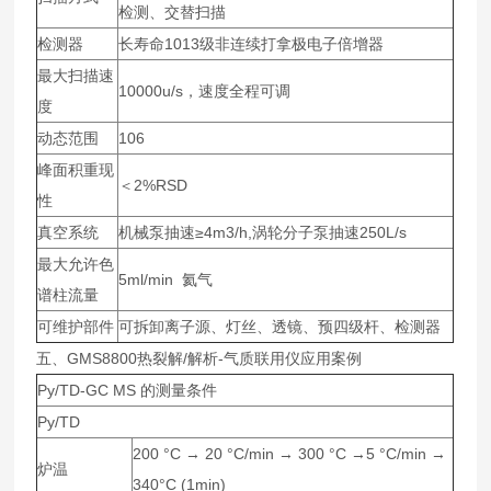
检测、交替扫描
检测器
长寿命1013级非连续打拿极电子倍增器
最大扫描速
10000u/s，速度全程可调
度
动态范围
106
峰面积重现
＜2%RSD
性
真空系统
机械泵抽速≥4m3/h,涡轮分子泵抽速250L/s
最大允许色
5ml/min 氦气
谱柱流量
可维护部件
可拆卸离子源、灯丝、透镜、预四级杆、检测器
五、GMS8800热裂解/解析-气质联用仪应用案例
Py/TD-GC MS 的测量条件
Py/TD
200 °C → 20 °C/min → 300 °C →5 °C/min →
炉温
340°C (1min)