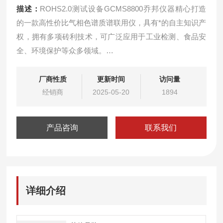
描述：
ROHS2.0测试设备GCMS8800乔邦仪器精心打造
的一款高性价比气相色谱质谱联用仪，具有*的自主知识产
权，拥有多项砖利技术，可广泛应用于工业检测、食品安
全、环境保护等众多领域。
ROHS2.0分析仪GCMS8800广泛应用于环保行业、电子
行业、纺织品行业、石油化工、香精香料行业、医药行
厂商性质
更新时间
访问量
业、农业及食品安全等领域；环境中有机污染物分析（空
经销商
2025-05-20
1894
气、水质、土壤中污染分析）；农残、兽残、药残分析；
香精香料
产品咨询
联系我们
详细介绍