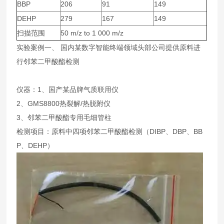
BBP
206
91
149
DEHP
279
167
149
扫描范围
50 m/z to 1 000 m/z
实验案例一、 国内某数字智能终端领域头部公司提供原料进
行邻苯二甲酸酯检测
仪器：1、国产某品牌气质联用仪
2、GMS8800热裂解/热脱附仪
3、邻苯二甲酸酯专用毛细管柱
检测项目：原料中四项邻苯二甲酸酯检测（DIBP、DBP、BB
P、DEHP）