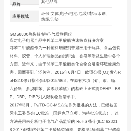
其他品牌
品牌
环保,文体,电子/电池,包装/造纸/印刷,
应用领域
纺织/印染
GMS8800热裂解/解析-气质联用仪
应对电子电器产品中邻苯二甲酸酯快速筛查解决方案
邻苯二甲酸酯作为一种塑料增塑剂普遍应用于玩具、食品包装
材料、胶管、个人护理物品如指甲油、香皂等涉及生活中各个
方面。近年来，由于邻苯二甲酸酯类化合物会引发环境健康危
害，因而受到广泛关注。2015年6月4日，欧盟公报(OJ)发布R
oHS2.0修订指令(EU)2015/863，在原有六项（铅、汞、镉、
六价铬、多溴联苯、多溴联苯醚）的基础上正式将DEHP、BB
P、DBP、DIBP列入限制物质清单中。
2017年3月，Py/TD-GC-MS方法作为批准的方法，已经被国
际电工委员会IEC批准（国标也已立项，为待批准状态）。该
方法是用来分析电子电气产品监管的 RoHS 指令(IEC 62321 -
8:2017)限制的邻苯二甲酸酯类物质。要检测4项邻苯二甲酸酯