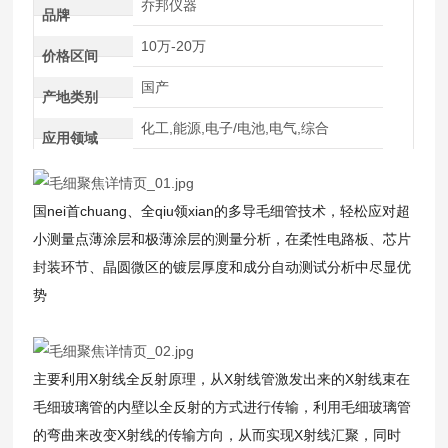
乔邦仪器
品牌
10万-20万
价格区间
国产
产地类别
化工,能源,电子/电池,电气,综合
应用领域
国nei首chuang、全qiu领xian的多导毛细管技术，轻松应对超
小测量点薄涂层和极薄涂层的测量分析，在柔性电路板、芯片
封装环节、晶圆微区的镀层厚度和成分自动测试分析中尽显优
势
主要利用X射线全反射原理，从X射线管激发出来的X射线束在
毛细玻璃管的内壁以全反射的方式进行传输，利用毛细玻璃管
的弯曲来改变X射线的传输方向，从而实现X射线汇聚，同时