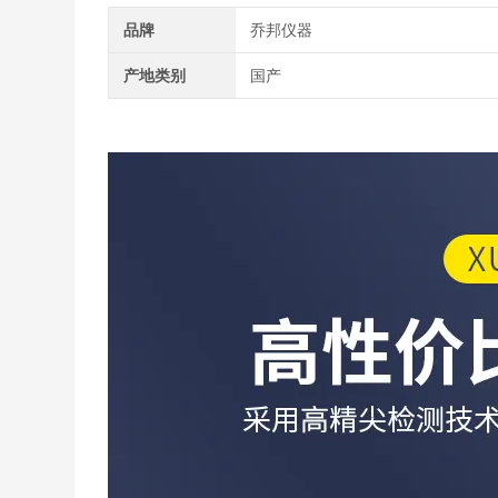
品牌
乔邦仪器
产地类别
国产