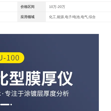
价格区间
10万-20万
应用领域
化工,能源,电子/电池,电气,综合