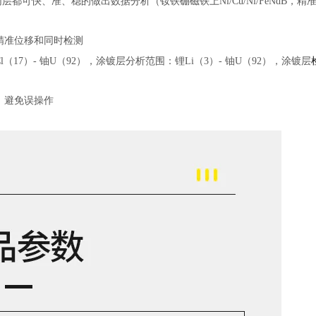
都可快、准、稳的做出数据分析（钕铁硼磁铁上Ni/Cu/Ni/FeNdB，精
精准位移和同时检测
（17）- 铀U（92），涂镀层分析范围：锂Li（3）- 铀U（92），涂镀层
，避免误操作