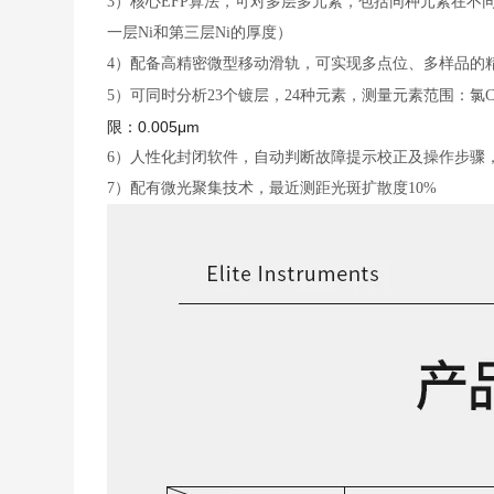
3）
核心
EFP算法，可对多层多元素，包括同种元素在不同层
一层Ni和第三层Ni的厚度）
4）
配备高精密微型移动滑轨，可实现多点位、多样品的
5）
可同时分析
23个镀层，24种元素，测量元素范围：氯Cl
限：0.005μm
6）
人性化封闭软件，自动判断故障提示校正及操作步骤
7）
配有微光聚集技术，最近测距光斑扩散度
10%