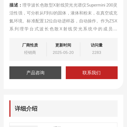
描述：
理学波长色散型X射线荧光光谱仪Supermini 200灵
活性强，可分析从F到U的固体，液体和粉末，在真空或充
氦环境。标准配置12位自动进样器，自动操作。作为ZSX
系列理学台式波长色散X射线荧光系统中的成员，
Supermini配置了可以与其他成员共用的所有软件。数据处
理功能*且简单，使用理学标志的流程条界面进行定性和定
厂商性质
更新时间
访问量
量分析。
经销商
2025-05-20
2283
产品咨询
联系我们
详细介绍