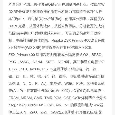
查看分析区域。操作者完Q确定正在测量的是什么。传统的W
DXRF分析能力传统仪器的所有分析能力都保留在这种“大样
本"变体中。通过铀(U)分析铍(Be)，使用高分辨率，高精度W
DXRF光谱，从固体到液体，从粉末到薄膜。分析较宽的成分
范围(ppm到10%)和厚度(Ã到mm)。可选的是衍射峰干扰抑
制，单晶衬底的最佳结果。Rigaku ZSX Primus 400波长色散
x射线荧光(WD-XRF)光谱仪符合行业标准SEMI和CE。
ZSX Primus 400 应用程序溅射靶成分隔离膜:SiO2、BPSG、
PSG、AsSG、Si3N4、SiOF、SiON等。高气和亚铁电影:PZ
T, BST, SBT, Ta2Os, HfSiOx金属薄膜：铜硅铝、钨、钛、
钴、钛、钽、铱、钯、钌、钌、镍等。电极膜:掺杂多晶硅(掺
杂剂:B、N、O、P、As)、非晶硅、WSix、Pt等。其他掺杂薄
膜(As, P)，捕获惰性气体(Ne, Ar, Kr等)，C (DLC)铁电薄膜，
FRAM, MRAM, GMR, TMR;PCM, GST, GeTe焊料凹凸成分:S
nAg, SnAgCuNiMEMS: ZnO, AIN, PZT的厚度和组成SAW器
件工艺:AIN、ZnO、ZnS、SiO2(压电薄膜)的厚度及组成;艾