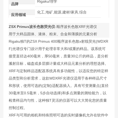
Rigaku/理学
品牌
化工,地矿,能源,建材/家具,综合
应用领域
ZSX Primus波长色散荧光仪
-顺序波长色散XRF光谱仪
用于大样品固体、液体、粉末、合金和薄膜的元素分析
Rigaku独T的ZSX Primus 400顺序波长色散x射线荧光(WDXR
F)光谱仪专门设计用于处理非常大和/或重的样品。该系统可
接受直径达400毫米，厚50毫米，质量30公斤的样品，是分析
溅射目标，磁盘或多层膜计量或大样品元素分析的理想选择。
XRF与定制样品适配器系统具有多功能性，以适应您的特定样
品类型和分析需求，这款WDXRF光谱仪适用于各种样品尺寸
和形状，使用可选的(定制)适配器插入。具有可变测量点(直径
30毫米至0.5毫米，5步自动选择)和多点测量的测绘能力，以
检查样品均匀性，这种独T灵活的仪器可以大大简化您的质量
控制过程。
XRF与可用的相机和特殊照明可选的实时摄像机允许在软件中