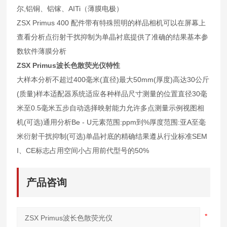
尔,铝铜、铝镓、AITi（薄膜电极）
ZSX Primus 400 配件带有特殊照明的样品相机可以在屏幕上
查看分析点衍射干扰抑制为单晶衬底提供了准确的结果基本参
数软件薄膜分析
ZSX Primus波长色散荧光仪
特性
大样本分析不超过400毫米(直径)最大50mm(厚度)高达30公斤
(质量)样本适配器系统适应各种样品尺寸测量的位置直径30毫
米至0.5毫米五步自动选择映射能力允许多点测量示例视图相
机(可选)通用分析Be - U元素范围:ppm到%厚度范围:亚A至毫
米衍射干扰抑制(可选)单晶衬底的精确结果遵从行业标准SEM
I、CE标志占用空间小占用前代型号的50%
产品咨询