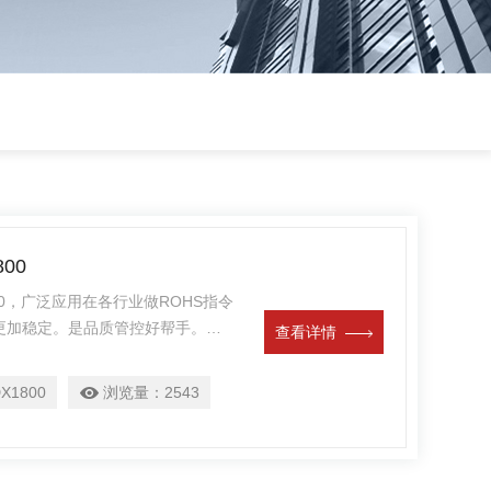
00
00，广泛应用在各行业做ROHS指令
更加稳定。是品质管控好帮手。助
查看详情
，探天测地。二手RoHS2.0环保
X1800
浏览量：
2543