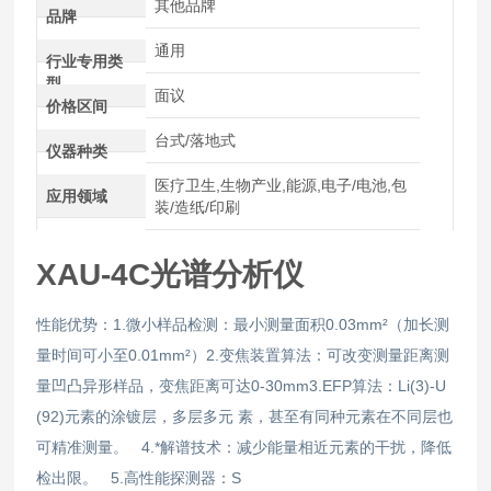
其他品牌
品牌
通用
行业专用类
型
面议
价格区间
台式/落地式
仪器种类
医疗卫生,生物产业,能源,电子/电池,包
应用领域
装/造纸/印刷
XAU-4C光谱分析仪
性能优势：1.微小样品检测：最小测量面积0.03mm²（加长测
量时间可小至0.01mm²）2.变焦装置算法：可改变测量距离测
量凹凸异形样品，变焦距离可达0-30mm3.EFP算法：Li(3)-U
(92)元素的涂镀层，多层多元 素，甚至有同种元素在不同层也
可精准测量。 4.*解谱技术：减少能量相近元素的干扰，降低
检出限。 5.高性能探测器：S