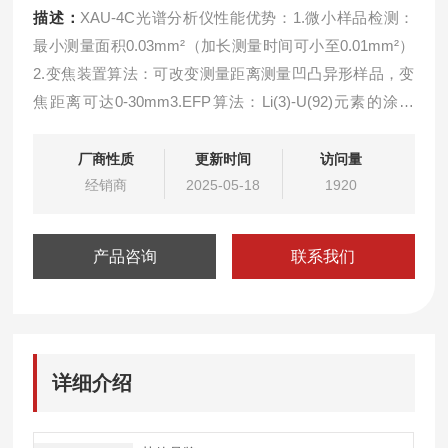
描述：
XAU-4C光谱分析仪性能优势：1.微小样品检测：
最小测量面积0.03mm²（加长测量时间可小至0.01mm²）
2.变焦装置算法：可改变测量距离测量凹凸异形样品，变
焦距离可达0-30mm3.EFP算法：Li(3)-U(92)元素的涂镀
层，多层多元 素，甚至有同种元素在不同层也可精准测
量。 4.*解谱技术：减少能量相近元素的干扰，降低检出
厂商性质
更新时间
访问量
限。
经销商
2025-05-18
1920
产品咨询
联系我们
详细介绍