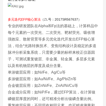
多元迭代EFP核心算法
（
ZL
号：2017SR567637）
专业的研发团队在Alpha和Fp法的基础上，计算样品中
每个元素的一次荧光、二次荧光、靶材荧光、吸收增
强效应、散射背景等多元优化迭代开发出EFP核心算
法，结合*光路转换技术、变焦结构设计及稳定的多道
脉冲分析采集系统，只需要少量的标样来校正仪器因
子，可测试重复镀层、非金属、轻金属、多层多元素
以及有机物层的厚度及成分含量。
单涂镀层应用：如Ni/Fe、Ag/Cu等
多涂镀层应用：如Au/Ni/Fe、Ag/Pb/Zn等
合金镀层应用：如ZnNi/Fe、ZnAl/Ni/Cu等
合金成分应用：如NiP/Fe，通过EFP算法，在计算镍
磷镀层厚度的同时，还可精准分析出镍磷含量比例。
重复镀层应用：不同层有相同元素，也可精准测量和