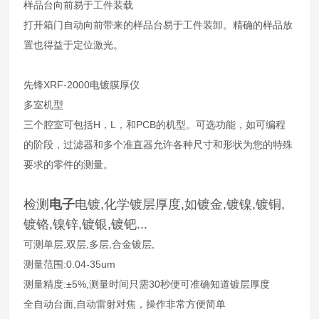
样品台向前易于工件装载
打开箱门自动向前带来的样品台易于工件装卸。精确的样品放
置也得益于定位激光。
先锋XRF-2000电镀膜厚仪
多室机型
三个腔室可包括H，L，和PCB的机型。可选功能，如可编程
的阶段，过滤器和多个准直器允许各种尺寸和形状为您的特殊
要求的零件的测量。
检测
电子
电镀,化学镀层厚度,如镀金,镀镍,镀铜,
镀铬,镍锌,镀银,镀钯...
可测单层,双层,多层,合金镀层,
测量范围:0.04-35um
测量精度:±5%,测量时间只需30秒便可准确知道镀层厚度
全自动台面,自动雷射对焦，操作非常方便简单