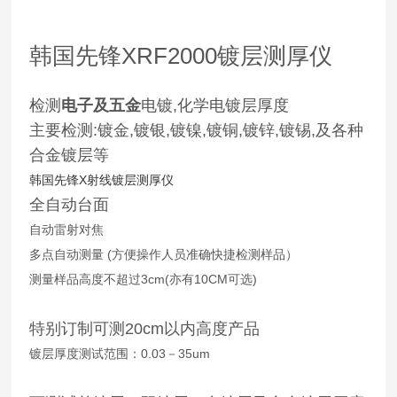
韩国先锋XRF2000镀层测厚仪
检测
电子及五金
电镀,化学电镀层厚度
主要检测:镀金,镀银,镀镍,镀铜,镀锌,镀锡,及各种
合金镀层等
韩国先锋X射线镀层测厚仪
全自动台面
自动雷射对焦
多点自动测量 (方便操作人员准确快捷检测样品）
测量样品高度不超过3cm(亦有10CM可选)
特别订制可测20cm以内高度产品
镀层厚度测试范围：0.03－35um