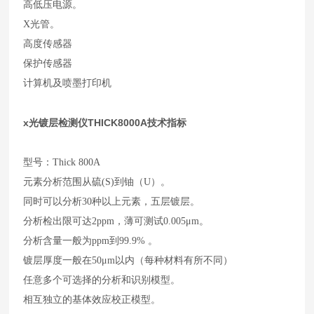
高低压电源。
X光管。
高度传感器
保护传感器
计算机及喷墨打印机
x光镀层检测仪THICK8000A
技术指标
型号：Thick 800A
元素分析范围从硫(S)到铀（U）。
同时可以分析30种以上元素，五层镀层。
分析检出限可达2ppm，薄可测试0.005μm。
分析含量一般为ppm到99.9% 。
镀层厚度一般在50μm以内（每种材料有所不同）
任意多个可选择的分析和识别模型。
相互独立的基体效应校正模型。