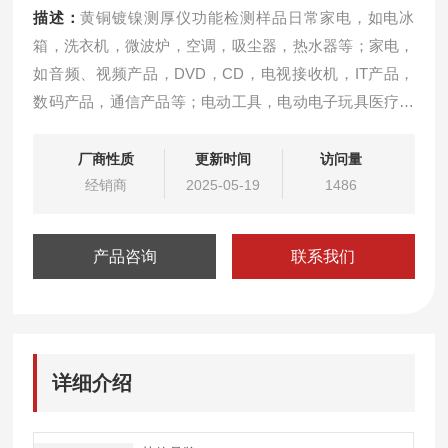
描述：
黄铜镀镍测厚仪功能检测样品日常家电，如电冰
箱，洗衣机，微波炉，空调，吸尘器，热水器等；家电，
如音频、视频产品，DVD，CD，电视接收机，IT产品，
数码产品，通信产品等；电动工具，电动电子玩具医疗电
气设备,五金卫浴，高压开关、电子连接器，使用的电力，
包括小型和大型家电，IT和电信设备和消费品，如收音
厂商性质
更新时间
访问量
机，电视机，摄像机和音响系统，PCB线路板、电路板
经销商
2025-05-19
1486
等。
产品咨询
联系我们
详细介绍