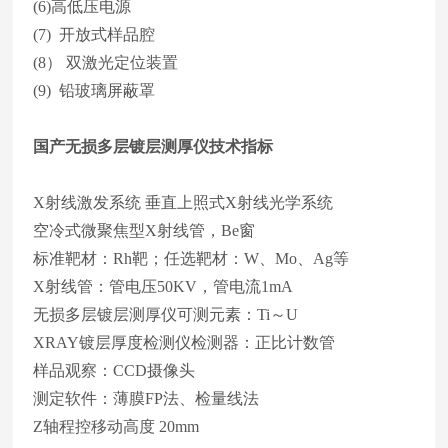
(6)高低压电源
(7) 开放式样品腔
(8） 双激光定位装置
(9) 铅玻璃屏蔽罩
国产无损多层镀层测厚仪
技术指标
X射线激发系统 垂直上照式X射线光学系统
空冷式微聚焦型X射线管，Be窗
标准靶材：Rh靶；任选靶材：W、Mo、Ag等
X射线管：管电压50KV，管电流1mA
无损多层镀层测厚仪可测元素：Ti～U
XRAY镀层厚度检测仪检测器：正比计数管
样品观察：CCD摄像头
测定软件：薄膜FP法、检量线法
Z轴程控移动高度 20mm