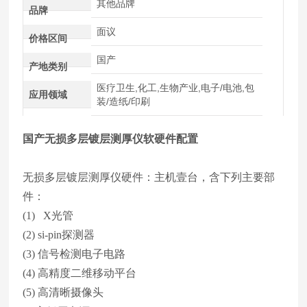
其他品牌
品牌
面议
价格区间
国产
产地类别
医疗卫生,化工,生物产业,电子/电池,包
应用领域
装/造纸/印刷
国产无损多层镀层测厚仪
软硬件配置
无损多层镀层测厚仪硬件：主机壹台，含下列主要部
件：
(1) X光管
(2) si-pin探测器
(3) 信号检测电子电路
(4) 高精度二维移动平台
(5) 高清晰摄像头