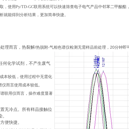
取，使用
Py/TD-GC
联用系统可以快速筛查电子电气产品中邻苯二甲酸酯
析就能得到分析结果，更加简单快捷。
前处理而言，热裂解
/
-
20
热脱附
气相色谱仪检测无需样品前处理，
分钟即
任何化学试剂，不产生废气
成本较低，使用过程中无需化
谱仪而言使用成本较低。
质谱联用仪而言，操作难度显著
。
位置无冷点。所有样品接触位
染。
，方便快捷。