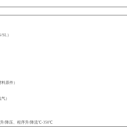
/SL）
明材料原件）
（氮气）
/降压、程序升/降流℃-
350
℃