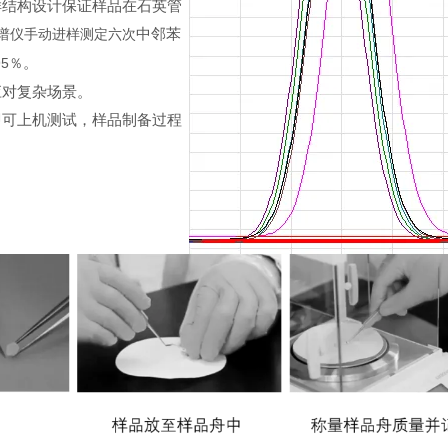
样结构设计保证样品在石英管
中邻苯
谱仪手动进样测定六次
95
。
％
应对复杂场景。
即可上机测试，样品制备过程