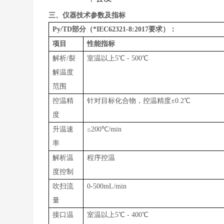
三、仪器技术参数及指标
Py/TD
部分（*IEC62321-8:2017要求）：
项目
性能指标
解析/裂
室温以上
5
℃
-
5
00
℃
解温度
范围
控温精
针对目标化合物，
控温精度±0.2℃
度
升温速
≤
200
℃
/min
率
解析温
程序控温
度控制
吹扫流
0-
500
m
L
/
min
量
接口温
室温以上
5
℃
-
400
℃