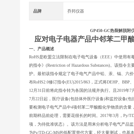
品牌
乔邦仪器
GP450-GC
热裂解脱附
应对电子电器产品中邻苯二甲
一、
产品概述
RoHS
是欧盟立法限制在电子电气设备（
EEE
）中使用有
的指令》
(Restriction of Hazardous Substances)
。该指令主
护。最初该指令规定了电子电气产品中铅、汞、镉、六价
布
RoHS2.0
修订指令
(EU)2015/863
，正式将
DEHP
、
BBP
12
月
31
日前将此指令转为各国的法规并执行。且
2019
年
7
7
月
22
日起，医疗设备
(
包括体外医疗设备
)
和监控设备
(
包
要检测电子电气产品中
4
项邻苯二甲酸酯化学物质的含量
前期样品前处理，需要花很长的时间。
2017
年
3
月，
Py/T
项，为待批准状态）。该方法是用来分析电子电气产品
为
Py/TD-GC-MS
的低配置替代方案，经大量测试，也基