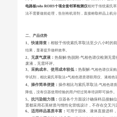
电路板rohs ROHS十项全套邻苯检测仪
相对于传统索氏萃
法不需要做前处理，告别有机溶剂，直接称取样品上机分
二、产品优势
、快速筛查：
相较于传统索氏萃取法至少八小时的
1
结果，显著提升做样效率。
、无废气废液：
热裂解
热脱附
气相色谱仪检测无需
2
/
-
废液，无需环评。
、采购成本、使用成本较低：
热裂解
-
3
气相色谱仪采购
+
学试剂，相比索氏萃取法
气相色谱质谱联用仪、液相色
、操作简单便捷：
操作相比与索氏萃取法
-
4
气相色谱
降低，没有仪器使用经验的用户经过简单培训即可操作
、抗污染能力强：
仪器各个方面设计确保样品接触
5
置都采用石英材质与惰性化管线设计，不存在交叉污
、适用样品基质丰富：
可用于固体、液体直接进样
6