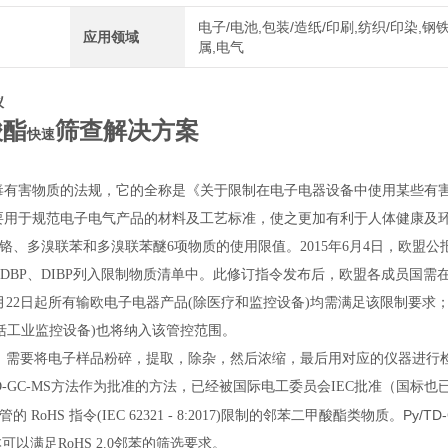
电子/电池,包装/造纸/印刷,纺织/印染,钢铁
应用领域
属,电气
仪
酸酯
筛查解决方案
快速
毒有害物质的法规，它的全称是《关于限制在电子电器设备中使用某些有
要用于规范电子电气产品的材料及工艺标准，使之更加有利于人体健康及
铬、多溴联苯和多溴联苯醚
6
项物质的使用限值。
2015
年
6
月
4
日，欧盟公
、
DBP
、
DIBP
列入限制物质清单中。此修订指令发布后，欧盟各成员国需
月
22
日起所有输欧电子电器产品
(
除医疗和监控设备
)
均需满足该限制要求
括工业监控设备
)
也将纳入该管控范围。
，需要将电子样品粉碎，提取，除杂，然后浓缩，最后用对应的仪器进行
D-GC-MS
方法作为批准的方法，已经被国际电工委员会
IEC
批准（国标也
Py/TD
监管的
RoHS
指令
(IEC 62321 - 8:2017)
限制的邻苯二甲酸酯类物质。
本可以满足
RoHS 2.0
邻苯的筛选要求。