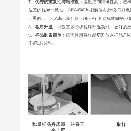
7
、优秀的重复性与精准度：
温度控制准确性高；进
位置的优异一致性。
热裂解
/
-
GPY-450P
热脱附仪
气相色
二甲酸二（
2-
（
EHP
）
≤0.
乙基己基）酯
D
相对标准偏差
8
、程序升温：
可设置多阶梯程序升温功能，更好的
9
、样品制备简单：
仅需使用将样品切割放入样品舟
不超过
分钟。
2