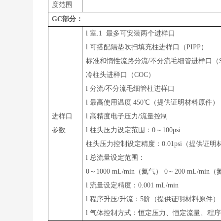
度范围
GC
部分：
l
室.1 最多可安装两个进样口
l
可搭配隔垫吹扫填充柱进样口（PIPP）
标准和惰性流路分流/不分流毛细管进样口（S
冷柱头进样口（COC）
l
分流/不分流毛细管柱进样口
l
最高使用温度 450℃（提供证明材料原件）
进样口
l
高精度电子压力/流量控制
参数
l
柱头压力设定范围：0～100psi
柱头压力控制设定精度：0.01psi（提供证
l
总流量设定范围：
0～1000 mL/min（氦气） 0～200 mL/min
l
流量设定精度：0.001 mL/min
l
程序升压/升流：5阶（提供证明材料原件）
l
气体控制方式：恒定压力、恒定流量、程序升