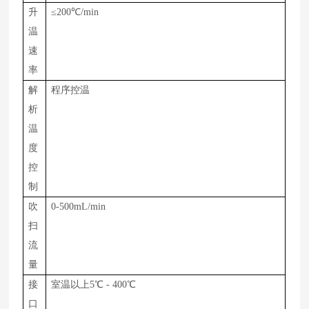
升
≤
200
℃
/min
温
速
率
解
程序控温
析
温
度
控
制
吹
0-
500
m
L
/
min
扫
流
量
接
室温以上
5
℃
-
400
℃
口