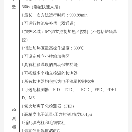
数
360s（选配快速风扇）
l
最长一次方法运行时间：999.99min
l
可运行柱流失补偿（双通道）
l
加热区域：6个独立控制加热区控制（不包括炉箱温
控）
l
辅助加热区最高操作温度：300℃
l
可设定独立小柱箱加热区
l
具有柱箱温度的自动保护功能
l
可搭载多个独立控温的检测器
l
所有检测器均包括为电子流量控制模块
l
可选配检测器：FID、TCD、 u-ECD 、FPD、PDHI
D、M
S
l
氢火焰离子化检测器（FID）
检
l
高精度电子流量/压力控制,精度0.01psi
测
l
适配填充柱和毛细管柱
器
l
最高使用温度450°C