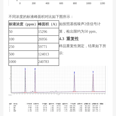
不同浓度的标液峰面积对比如下图所示：
如按照基线噪声
2
倍信号计
标液浓度（ppm）
峰面积（A）
算，检出限约为
50
ppm
。
50
15296
4.3 重复性
100
26956
样品
重复性测定，结果如下所
250
59771
示
:
500
124013
1000
240783