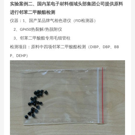
实验案例二、国内某电子材料领域头部集团公司提供原料
进行邻苯二甲酸酯检测
仪器：
、国产某品牌气相色谱仪（
检测器）
1
F
ID
、
热裂解
热脱附仪
2
GP450
/
、邻苯二甲酸酯专用毛细管柱
3
检测项目：原料中四项邻苯二甲酸酯检测（
、
、
D
IBP
DBP
BB
、
）
P
DEHP