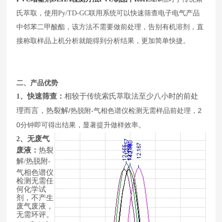
氏萃取，使用
Py/TD-GC
联用系统可以快速筛查电子电气产品
中邻苯二甲酸酯，该方法不需要做前处理，告别有机溶剂，直
接称取样品上机分析就能得到分析结果，更加简单快捷。
二、产品优势
、快速筛查：
相较于传统索氏萃取法至少八小时的前处
1
理而言，热裂解
/
-
2
热脱附
气相色谱仪检测无需样品前处理，
0
分钟即可得出结果，显著提升做样效率。
、无废气
2
废液：
热裂
解
热脱附
/
-
气相色谱仪
检测无需任
何化学试
剂，不产生
废气废液，
无需环评。