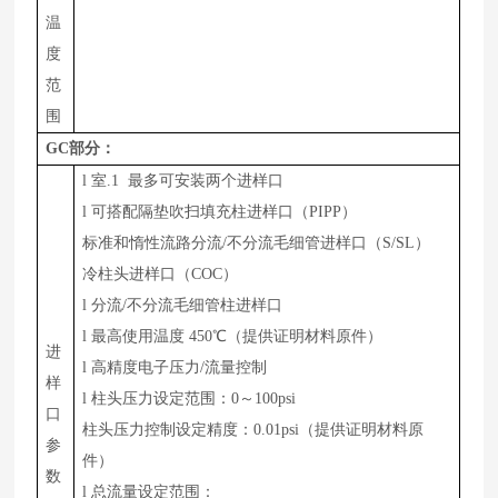
温
度
范
围
GC
部分：
l
室.1 最多可安装两个进样口
l
可搭配隔垫吹扫填充柱进样口（PIPP）
标准和惰性流路分流/不分流毛细管进样口（S/SL）
冷柱头进样口（COC）
l
分流/不分流毛细管柱进样口
l
最高使用温度 450℃（提供证明材料原件）
进
l
高精度电子压力/流量控制
样
l
柱头压力设定范围：0～100psi
口
柱头压力控制设定精度：0.01psi（提供证明材料原
参
件）
数
l
总流量设定范围：