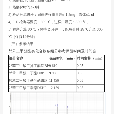
0
1)
裂解程序升温，温度范围
1
0
℃
-420
℃
2)
热裂解时间
2~3
钟
≤ 1
mg
≤1 ul
3)
样品分流进样：
固体
进
样
重量需
.5
，液体
0
30
4)
FID
检测器温度：
3
0
℃，进样口温度：
0
℃，
80
2
5
30
5)
程序升温
℃（保持
分钟），以每分钟
2
℃升至
0
14
℃（保持
分钟）
（三）参考结果
邻苯二甲酸酯类化合物各组分参考保留时间及时间窗
组分名称
保留时间（min）
时间窗带（
min
）
邻苯二甲酸二异丁酯DIBP
9.610
0.05
邻苯二甲酸二丁酯DBP
9.980
0.05
邻苯二甲酸丁基苄酯BBP
11.456
0.05
邻苯二甲酸二辛酯DEHP
12.159
0.05