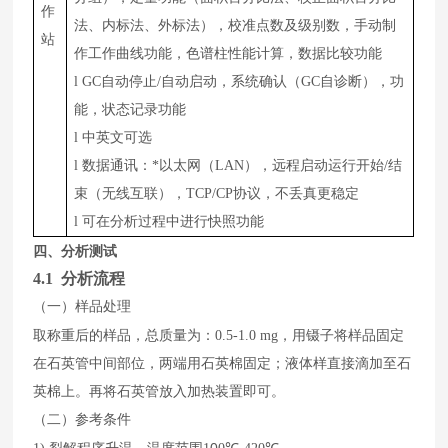
作
法、内标法、外标法），校准点数及级别数，手动制
站
作工作曲线功能，色谱柱性能计算，数据比较功能
l
GC自动停止/自动启动，系统确认（GC自诊断），功
能，状态记录功能
l
中英文可选
l
数据通讯：*以太网（LAN），远程启动运行开始/结
束（无线互联），TCP/CP协议，不丢真更稳定
l
可在分析过程中进行快照功能
四、分析测试
4
.1 分析流程
（一）样品处理
取称重后的样品，总质量为：
0.5-1.0
mg
，用镊子将样品固定
在石英管中间部位，两端用石英棉固定；液体样直接滴加至石
英棉上。再将石英管放入加热装置即可。
（二）参考条件