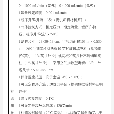
0～1000 mL/min（氦气） 0～200 mL/min（氮气）
l
流量设定精度：0.001 mL/min
l
程序升压/升流：5阶（提供证明材料原件）
l
气体控制方式：恒定压力、恒定流量、程序升/降
压、程序升/降流℃-
350
℃
l
炉膛尺寸：28×30×18 cm。可容纳两根105 m × 0.530
mm 内径毛细管柱或两根10 英尺玻璃填充柱（盘绕直
径9英寸，1/4 英寸外径）或两根20英尺长不锈钢填充
柱（1/8 英寸外径），采用空气加热型容积≥15升，外
观尺寸：59×52×51 cm
l
操作温度范围：高于室温+4℃～450℃；
l
可设定程序升温：30阶31平台（提供数据等材料证明
柱
原件）
温
l
温度控制精度：0.1℃
箱
l
可设定最高升温速率：120℃/min
参
l
柱箱冷却降温（22℃ 室温）：从450℃ 降到50℃小于