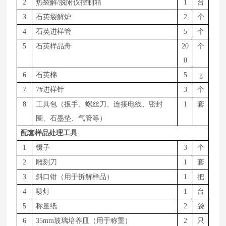
2
热裂解
/脱附仪控制箱
1
台
3
石英裂解炉
2
个
4
石英进样管
5
个
5
石英样品舟
20
个
0
6
石英棉
5
g
7
7#进样针
3
个
8
工具包（扳手、螺丝刀、连接电线、密封
1
套
圈、石墨垫、气管等）
配套样品处理工具
1
镊子
3
个
2
雕刻刀
1
套
3
斜口钳（用于拆解样品）
1
把
4
喷灯
1
台
5
称量纸
2
袋
6
35mm玻璃培养皿（用于称重）
2
只