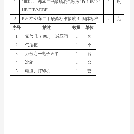
1
1
000
ppm邻苯二甲酸酯混合标液4P(BBP/DE
1
瓶
HP/DIBP/DBP)
2
P
VC
中邻苯二甲酸酯标准物质
4
P
固体标样
2
克
序号
描述
数量
单位
1
氮气瓶（
4
0L
）
+减压阀
1
套
2
气瓶柜
1
个
3
万分之一电子天平
1
台
4
冰箱
1
台
5
电脑、打印机
1
套