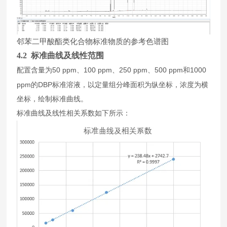
邻苯二甲酸酯类化合物标准物质的参考色谱图
4.2 标准曲线及线性范围
50 ppm
100 ppm
250 ppm
500 ppm
1000
配置
含量
为
、
、
、
和
ppm
DBP
的
标准溶液，
以
定量组分峰面积为纵坐标
，
浓度为横
坐标
，
绘制标准曲线
。
标准曲线及线性相关系数如下所示
：