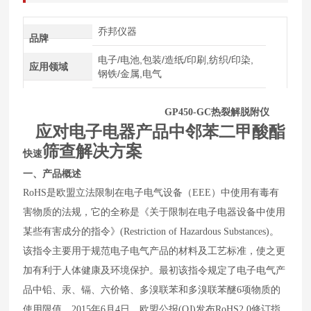
乔邦仪器
品牌
电子/电池,包装/造纸/印刷,纺织/印染,
应用领域
钢铁/金属,电气
GP450-GC
热裂解脱附仪
应对电子电器产品中邻苯二甲酸酯
筛查解决方案
快速
一、
产品概述
RoHS
是欧盟立法限制在电子电气设备（
EEE
）中使用有毒有
害物质的法规，它的全称是《关于限制在电子电器设备中使用
某些有害成分的指令》
(Restriction of Hazardous Substances)
。
该指令主要用于规范电子电气产品的材料及工艺标准，使之更
加有利于人体健康及环境保护。最初该指令规定了电子电气产
品中铅、汞、镉、六价铬、多溴联苯和多溴联苯醚
6
项物质的
使用限值。
2015
年
6
月
4
日，欧盟公报
(OJ)
发布
RoHS2.0
修订指