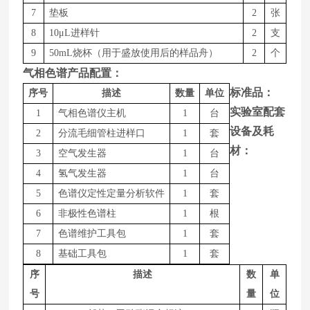
7
垫板
2
张
8
1
0
μ
L
进样针
2
支
9
50m
L
烧杯（用于盛放使用后的样品舟）
2
个
气相色谱产品配置：
标准品：
序号
描述
数量
单位
实验室配套
1
气相色谱仪主机
1
台
设备及耗
2
分流毛细管柱进样口
1
套
材：
3
空气发生器
1
台
4
氢气发生器
1
台
5
色谱仪定性定量分析软件
1
套
6
非极性色谱柱
1
根
7
色谱维护工具包
1
套
8
基础工具包
1
套
序
描述
数
单
号
量
位