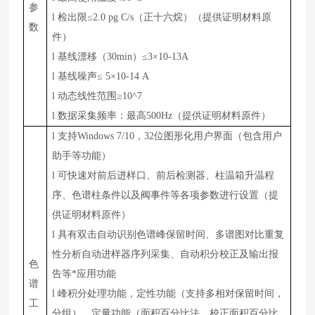
参
l
检出限≤2.0 pg C/s（正十六烷）（提供证明材料原
数
件）
l
基线漂移（30min）≤3×10-13A
l
基线噪声≤ 5×10-14 A
l
动态线性范围≥10^7
l
数据采集频率：最高500Hz（提供证明材料原件）
l
支持Windows 7/10，32位图形化用户界面（包含用户
助手等功能）
l
可快速对前后进样口、前后检测器、柱温箱升温程
序、色谱柱条件以及阀事件等各项参数进行设置（提
供证明材料原件）
l
具有双击自动识别色谱峰保留时间、多谱图对比重复
性分析自动进样器序列采集、自动积分校正及输出报
色
告等*应用功能
谱
l
峰积分处理功能，定性功能（支持多相对保留时间，
工
分组），定量功能（面积百分比法、校正面积百分比