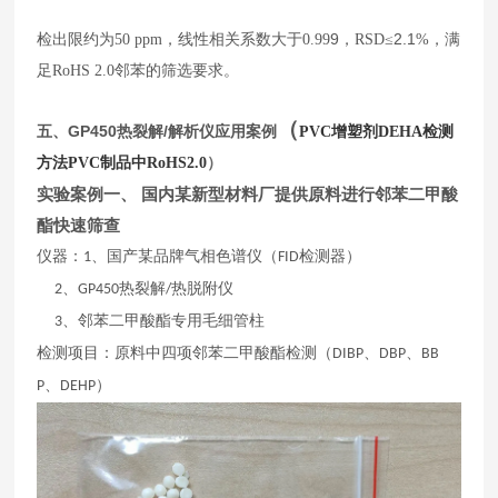
9
2.1
检出限约为
50
ppm
，线性相关系数大于
0.99
，
RSD
≤
%
，满
足
RoHS 2.0
邻苯的筛选要求。
（
五、
GP450
热裂解/解析仪应用案例
PVC增塑剂DEHA检测
）
方法PVC制品中RoHS2.0
实验案例一、 国内某新型材料厂提供原料进行邻苯二甲酸
酯快速筛查
仪器：
、国产某品牌气相色谱仪（
检测器）
1
FID
、
热裂解
热脱附仪
2
GP450
/
、邻苯二甲酸酯专用毛细管柱
3
检测项目：原料中四项邻苯二甲酸酯检测（
、
、
DIBP
DBP
BB
、
）
P
DEHP