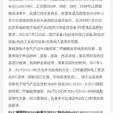
令
(EU)2015/863
，正式将
DEHP
、
BBP
、
DBP
、
DIBP
列入限制
物质清单中。此修订指令发布后，欧盟各成员国需在
2016
年
12
月
31
日前将此指令转为各国的法规并执行。且
2019
年
7
月
22
日
起所有输欧电子电器产品
(
除医疗和监控设备
)
均需满足该限制
要求；
2021
年
7
月
22
日起，医疗设备
(
包括体外医疗设备
)
和监控
设备
(
包括工业监控设备
)
也将纳入该管控范围。
要检测电子电气产品中
4
项邻苯二甲酸酯化学物质的含量，需
要将电子样品粉碎，提取，除杂，然后浓缩，最后用对应的仪
器进行检测，前期样品前处理，需要花很长的时间。
2017
年
3
月，
Py/TD-GC-MS
方法作为批准的方法，已经被国际电工委员
会
IEC
批准（国标也已立项，为待批准状态）。该方法是用来
分析电子电气产品监管的
RoHS
指令
(IEC 62321 - 8:2017)
限制
Py/TD-GC
的邻苯二甲酸酯类物质。
作为
Py/TD-GC-MS
的低配
置替代方案，经大量测试，也基本可以满足
RoHS 2.0
邻苯的筛
选要求。
PVC增塑剂DEHA检测方法PVC制品中RoHS2.0
相对于传统索