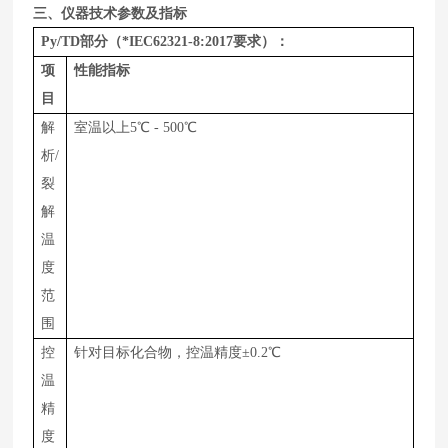
三、仪器技术参数及指标
Py/TD
部分（*IEC62321-8:2017要求）：
项
性能指标
目
解
室温以上
5
℃
-
5
00
℃
析/
裂
解
温
度
范
围
控
针对目标化合物，
控温精度±0.2℃
温
精
度