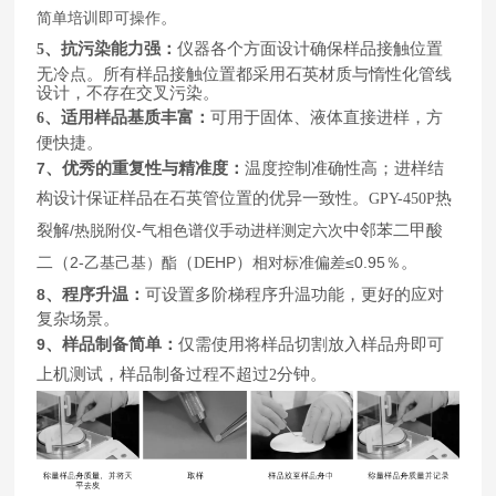
。
简单培训即可操作
、抗污染能力强：
仪器各个方面设计确保样品接触位置
5
无冷点。所有样品接触位置都采用石英材质与惰性化管线
设计，不存在交叉污染。
、适用样品基质丰富：
可用于固体、液体直接进样，方
6
便快捷。
7
、优秀的重复性与精准度：
温度控制准确性高；进样结
构设计保证样品在石英管位置的优异一致性。
热
GPY-450P
裂解
/
-
中邻苯二甲酸
热脱附仪
气相色谱仪手动进样测定六次
二（
2-
（
EHP
）
≤0.95
。
乙基己基）酯
D
相对标准偏差
％
8
、程序升温：
可设置多阶梯程序升温功能，更好的应对
复杂场景。
9
、样品制备简单：
仅需使用将样品切割放入样品舟即可
上机测试，样品制备过程不超过
分钟。
2