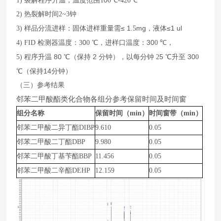
0
1)
裂解程序升温，温度范围
1
0
℃
-420
℃
2)
热裂解时间
2~3
钟
≤ 1
mg
≤1 ul
3)
样品分流进样：
固体
进
样
重量需
.5
，液体
0
30
4)
FID
检测器温度：
3
0
℃，进样口温度：
0
℃，
80
2
5
30
5)
程序升温
℃（保持
分钟），以每分钟
2
℃升至
0
14
℃（保持
分钟）
（三）参考结果
邻苯二甲酸酯类化合物各组分参考保留时间及时间窗
组分名称
保留时间（min）
时间窗带（
min
）
邻苯二甲酸二异丁酯DIBP
9.610
0.05
邻苯二甲酸二丁酯DBP
9.980
0.05
邻苯二甲酸丁基苄酯BBP
11.456
0.05
邻苯二甲酸二辛酯DEHP
12.159
0.05