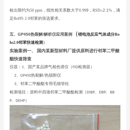
9
2.1
检出限约为
50
ppm
，线性相关系数大于
0.99
，
RSD
≤
%
，满
足
RoHS 2.0
邻苯的筛选要求。
（
五、
GP450
热裂解/解析仪应用案例
锂电池反应气体成分Ro
）
hs2.0邻苯快速检测
实验案例一、 国内某新型材料厂提供原料进行邻苯二甲酸
酯快速筛查
仪器：
、国产某品牌气相色谱仪（
检测器）
1
FID
、
热裂解
热脱附仪
2
GP450
/
、邻苯二甲酸酯专用毛细管柱
3
检测项目：原料中四项邻苯二甲酸酯检测（
、
、
DIBP
DBP
BB
、
）
P
DEHP