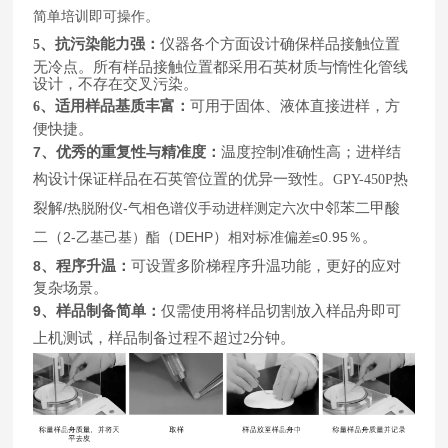
。
简单培训即可操作
、抗污染能力强：
仪器各个方面设计确保样品接触位置
5
无冷点。所有样品接触位置都采用石英材质与惰性化管线
设计，不存在交叉污染。
、适用样品基质丰富：
可用于固体、液体直接进样，方
6
便快捷。
7
、优秀的重复性与精准度：
温度控制准确性高；进样结
构设计保证样品在石英管位置的优异一致性。
热
GPY-450P
裂解
/
-
中邻苯二甲酸
热脱附仪
气相色谱仪手动进样测定六次
二（
2-
（
EHP
）
≤0.95
。
乙基己基）酯
D
相对标准偏差
％
8
、程序升温：
可设置多阶梯程序升温功能，更好的应对
复杂场景。
9
、样品制备简单：
仅需使用将样品切割放入样品舟即可
上机测试，样品制备过程不超过
分钟。
2