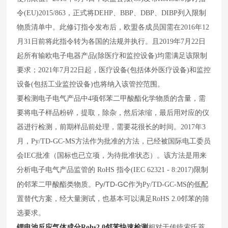
令
(EU)2015/863
，正式将
DEHP
、
BBP
、
DBP
、
DIBP
列入限制
物质清单中。此修订指令发布后，欧盟各成员国需在
2016
年
12
月
31
日前将此指令转为各国的法规并执行。且
2019
年
7
月
22
日
起所有输欧电子电器产品
(
除医疗和监控设备
)
均需满足该限制
要求；
2021
年
7
月
22
日起，医疗设备
(
包括体外医疗设备
)
和监控
设备
(
包括工业监控设备
)
也将纳入该管控范围。
要检测电子电气产品中
4
项邻苯二甲酸酯化学物质的含量，需
要将电子样品粉碎，提取，除杂，然后浓缩，最后用对应的仪
器进行检测，前期样品前处理，需要花很长的时间。
2017
年
3
月，
Py/TD-GC-MS
方法作为批准的方法，已经被国际电工委员
会
IEC
批准（国标也已立项，为待批准状态）。该方法是用来
分析电子电气产品监管的
RoHS
指令
(IEC 62321 - 8:2017)
限制
Py/TD-GC
的邻苯二甲酸酯类物质。
作为
Py/TD-GC-MS
的低配
置替代方案，经大量测试，也基本可以满足
RoHS 2.0
邻苯的筛
选要求。
锂电池反应气体成分Rohs2.0邻苯快速检测
相对于传统索氏萃