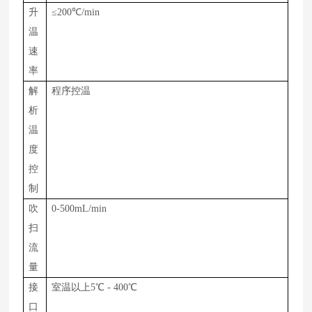
升
≤
200
℃
/min
温
速
率
解
程序控温
析
温
度
控
制
吹
0-
500
m
L
/
min
扫
流
量
接
室温以上
5
℃
-
400
℃
口