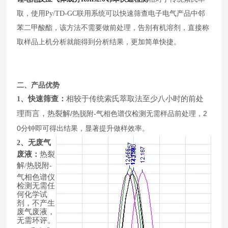
取，使用
Py/TD-GC
联用系统可以快速筛查电子电气产品中邻
苯二甲酸酯，该方法不需要做前处理，告别有机溶剂，直接称
取样品上机分析就能得到分析结果，更加简单快捷。
二、产品优势
、快速筛查：
相较于传统索氏萃取法至少八小时的前处
1
理而言，热裂解
/
-
2
热脱附
气相色谱仪检测无需样品前处理，
0
分钟即可得出结果，显著提升做样效率。
、无废气
2
废液：
热裂
解
热脱附
/
-
气相色谱仪
检测无需任
何化学试
剂，不产生
废气废液，
无需环评。