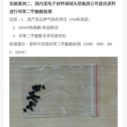
实验案例二、国内某电子材料领域头部集团公司提供原料
进行邻苯二甲酸酯检测
仪器：
、国产某品牌气相色谱仪（
检测器）
1
F
ID
、
热裂解
热脱附仪
2
GP450
/
、邻苯二甲酸酯专用毛细管柱
3
检测项目：原料中四项邻苯二甲酸酯检测（
、
、
D
IBP
DBP
BB
、
）
P
DEHP