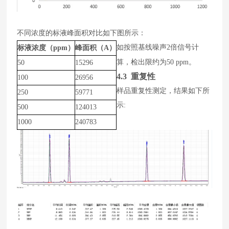
不同浓度的标液峰面积对比如下图所示：
如按照基线噪声
2
倍信号计
标液浓度（ppm）
峰面积（A）
算，检出限约为
50
ppm
。
50
15296
4.3 重复性
100
26956
样品
重复性测定，结果如下所
250
59771
示
:
500
124013
1000
240783