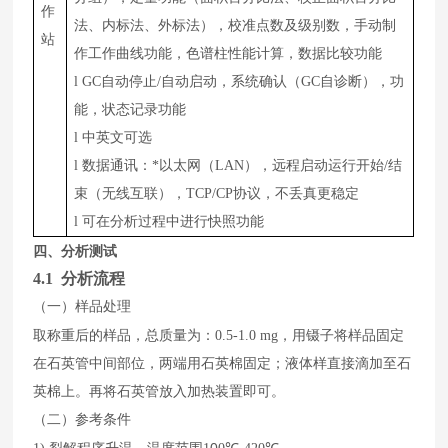
作
法、内标法、外标法），校准点数及级别数，手动制
站
作工作曲线功能，色谱柱性能计算，数据比较功能
l
GC自动停止/自动启动，系统确认（GC自诊断），功
能，状态记录功能
l
中英文可选
l
数据通讯：*以太网（LAN），远程启动运行开始/结
束（无线互联），TCP/CP协议，不丢真更稳定
l
可在分析过程中进行快照功能
四、分析测试
4
.1 分析流程
（一）样品处理
取称重后的样品，总质量为：
0.5-1.0
mg
，用镊子将样品固定
在石英管中间部位，两端用石英棉固定；液体样直接滴加至石
英棉上。再将石英管放入加热装置即可。
（二）参考条件