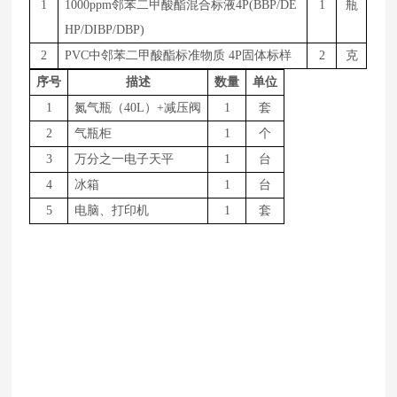
1
1
000
ppm邻苯二甲酸酯混合标液4P(BBP/DE
1
瓶
HP/DIBP/DBP)
2
P
VC
中邻苯二甲酸酯标准物质
4
P
固体标样
2
克
序号
描述
数量
单位
1
氮气瓶（
4
0L
）
+减压阀
1
套
2
气瓶柜
1
个
3
万分之一电子天平
1
台
4
冰箱
1
台
5
电脑、打印机
1
套