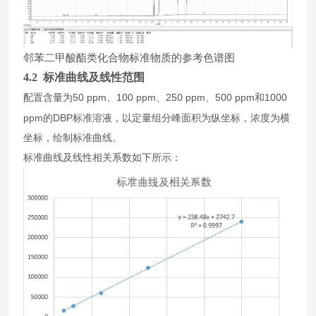
邻苯二甲酸酯类化合物标准物质的参考色谱图
4.2 标准曲线及线性范围
50 ppm
100 ppm
250 ppm
500 ppm
1000
配置
含量
为
、
、
、
和
ppm
DBP
的
标准溶液，
以
定量组分峰面积为纵坐标
，
浓度为横
坐标
，
绘制标准曲线
。
标准曲线及线性相关系数如下所示
：