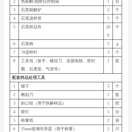
2
热裂解
/脱附仪控制箱
1
台
3
石英裂解炉
2
个
4
石英进样管
5
个
5
石英样品舟
20
个
0
6
石英棉
5
g
7
7#进样针
3
个
8
工具包（扳手、螺丝刀、连接电线、密封
1
套
圈、石墨垫、气管等）
配套样品处理工具
1
镊子
3
个
2
雕刻刀
1
套
3
斜口钳（用于拆解样品）
1
把
4
喷灯
1
台
5
称量纸
2
袋
6
35mm玻璃培养皿（用于称重）
2
只