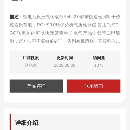
描述：
锂电池反应气体成分Rohs2.0邻苯快速检测对于传
统索氏萃取，ROHS3.0环保分析气质检测仪 使用Py/TD-
GC联用系统可以快速筛查电子电气产品中邻苯二甲酸
酯，该方法不需要做前处理，告别有机溶剂，直接称取样
品上机分析就能得到分析结果，更加简单快捷
厂商性质
更新时间
访问量
经销商
2025-05-20
1378
产品咨询
联系我们
详细介绍