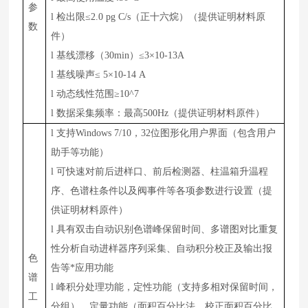
参
l
检出限≤2.0 pg C/s（正十六烷）（提供证明材料原
数
件）
l
基线漂移（30min）≤3×10-13A
l
基线噪声≤ 5×10-14 A
l
动态线性范围≥10^7
l
数据采集频率：最高500Hz（提供证明材料原件）
l
支持Windows 7/10，32位图形化用户界面（包含用户
助手等功能）
l
可快速对前后进样口、前后检测器、柱温箱升温程
序、色谱柱条件以及阀事件等各项参数进行设置（提
供证明材料原件）
l
具有双击自动识别色谱峰保留时间、多谱图对比重复
性分析自动进样器序列采集、自动积分校正及输出报
色
告等*应用功能
谱
l
峰积分处理功能，定性功能（支持多相对保留时间，
工
分组），定量功能（面积百分比法、校正面积百分比