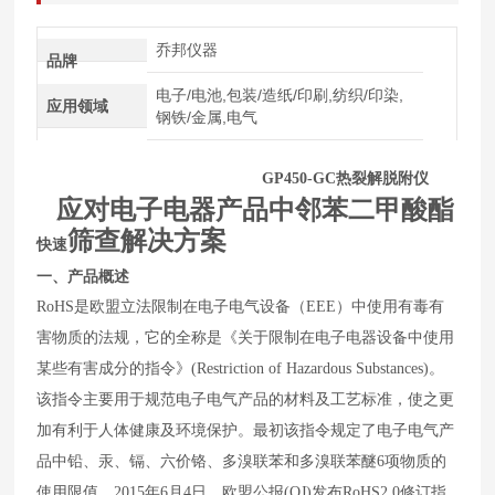
乔邦仪器
品牌
电子/电池,包装/造纸/印刷,纺织/印染,
应用领域
钢铁/金属,电气
GP450-GC
热裂解脱附仪
应对电子电器产品中邻苯二甲酸酯
筛查解决方案
快速
一、
产品概述
RoHS
是欧盟立法限制在电子电气设备（
EEE
）中使用有毒有
害物质的法规，它的全称是《关于限制在电子电器设备中使用
某些有害成分的指令》
(Restriction of Hazardous Substances)
。
该指令主要用于规范电子电气产品的材料及工艺标准，使之更
加有利于人体健康及环境保护。最初该指令规定了电子电气产
品中铅、汞、镉、六价铬、多溴联苯和多溴联苯醚
6
项物质的
使用限值。
2015
年
6
月
4
日，欧盟公报
(OJ)
发布
RoHS2.0
修订指