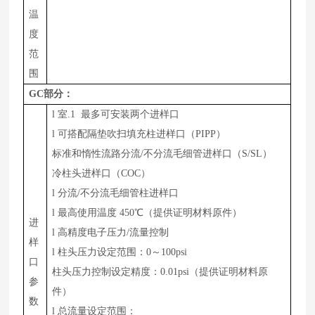
温
度
范
围
GC
部分：
l
室.1 最多可安装两个进样口
l
可搭配隔垫吹扫填充柱进样口（PIPP）
标准和惰性流路分流/不分流毛细管进样口（S/SL）
冷柱头进样口（COC）
l
分流/不分流毛细管柱进样口
l
最高使用温度 450℃（提供证明材料原件）
进
l
高精度电子压力/流量控制
样
l
柱头压力设定范围：0～100psi
口
柱头压力控制设定精度：0.01psi（提供证明材料原
参
件）
数
l
总流量设定范围：