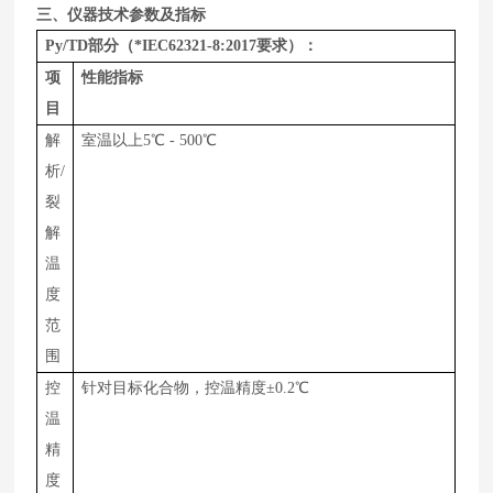
三、仪器技术参数及指标
Py/TD
部分（*IEC62321-8:2017要求）：
项
性能指标
目
解
室温以上
5
℃
-
5
00
℃
析/
裂
解
温
度
范
围
控
针对目标化合物，
控温精度±0.2℃
温
精
度