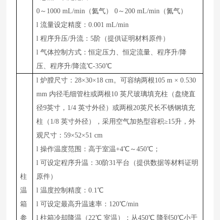
0～1000 mL/min（氦气） 0～200 mL/min（氮气）
l
流量设定精度：0.001 mL/min
l
程序升压/升流：5阶（提供证明材料原件）
l
气体控制方式：恒定压力、恒定流量、程序升/降
压、程序升/降流℃-
350
℃
l
炉膛尺寸：28×30×18 cm。可容纳两根105 m × 0.530
mm 内径毛细管柱或两根10 英尺玻璃填充柱（盘绕直
径9英寸，1/4 英寸外径）或两根20英尺长不锈钢填充
柱（1/8 英寸外径），采用空气加热型容积≥15升，外
观尺寸：59×52×51 cm
l
操作温度范围：高于室温+4℃～450℃；
l
可设定程序升温：30阶31平台（提供数据等材料证明
柱
原件）
温
l
温度控制精度：0.1℃
箱
l
可设定最高升温速率：120℃/min
参
l
柱箱冷却降温（22℃ 室温）：从450℃ 降到50℃小于