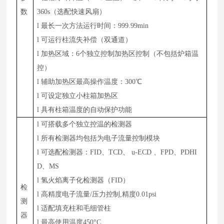
数
360s（选配快速风扇）
l
最长一次方法运行时间：999.99min
l
可运行柱流失补偿（双通道）
l
加热区域：6个独立控制加热区控制（不包括炉箱温
控）
l
辅助加热区最高操作温度：300℃
l
可设定独立小柱箱加热区
l
具有柱箱温度的自动保护功能
l
可搭载多个独立控温的检测器
l
所有检测器均包括为电子流量控制模块
l
可选配检测器：FID、TCD、 u-ECD 、FPD、PDHI
D、M
S
l
氢火焰离子化检测器（FID）
检
l
高精度电子流量/压力控制,精度0.01psi
测
l
适配填充柱和毛细管柱
器
l
最高使用温度450°C