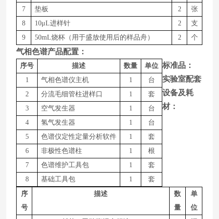
7
垫板
2
张
8
1
0
μ
L
进样针
2
支
9
50m
L
烧杯（用于盛放使用后的样品舟）
2
个
气相色谱产品配置：
标准品：
序号
描述
数量
单位
实验室配套
1
气相色谱仪主机
1
台
设备及耗
2
分流毛细管柱进样口
1
套
材：
3
空气发生器
1
台
4
氢气发生器
1
台
5
色谱仪定性定量分析软件
1
套
6
非极性色谱柱
1
根
7
色谱维护工具包
1
套
8
基础工具包
1
套
序
描述
数
单
号
量
位