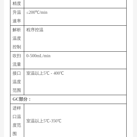
精度
升温
≤
200
℃
/min
速率
解析
程序控温
温度
控制
吹扫
0-
500
m
L
/
min
流量
接口
室温以上
5
℃
-
400
℃
温度
范围
GC
部分：
进样
口温
室温以上
5℃-
350
℃
度范
围