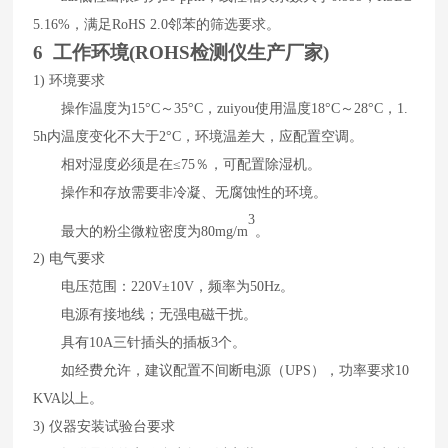
5.
16
%
，满足
RoHS 2.0
邻苯的筛选要求。
6 工作环境(
ROHS检测仪生产厂家
)
1)
环境要求
操作温度为
15
°
C
～
35
°
C
，zuiyou
使用温度
18
°
C
～
28
°
C
，
1.
5h
内温度变化不大于
2
°
C
，环境温差大，应配置空调。
相对湿度必须是在
≤
75
％，可配置除湿机。
操作和存放需要非冷凝、无腐蚀性的环境。
3
最大的粉尘微粒密度为
80mg/m
。
2)
电气要求
电压范围：
220V±10V
，频率为
50Hz
。
电源有接地线；无强电磁干扰。
具有
10A
三针插头的插板
3
个。
如经费允许，建议配置不间断电源（
UPS
），功率要求
10
KVA
以上。
3)
仪器安装试验台要求