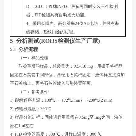
D、ECD、FPD和NPD，最多可同时安装三个检测
器，FID检测具有自动点火功能。
4、采用低噪声、高分辨率24位AD电路，并具有基
线存储、基线扣除的功能。
5
分析测试
(
ROHS检测仪生产厂家
)
5.1 分析流程
（一）样品处理
取称重后的样品，总质量为：
0.5-1.0
mg
，用镊子将样品
固定在石英管中间部位，两端用石英棉固定；液体样直接滴加
至石英棉上。再将石英管放入加热装置即可。
（二）参考条件
1)
裂解程序升温：
1
00
℃→（
72
℃
/min
）→
28
0
℃
(
2
min)
2)
传输线温度：
300
℃
3)
样品分流进样：
固体
进
样
重量需在
0
.5
mg
至
1mg
之间，液体
应在
1 ul
左右
4)
FID
检测器温度：
3
0
0
℃，进样口温度：
30
0
℃