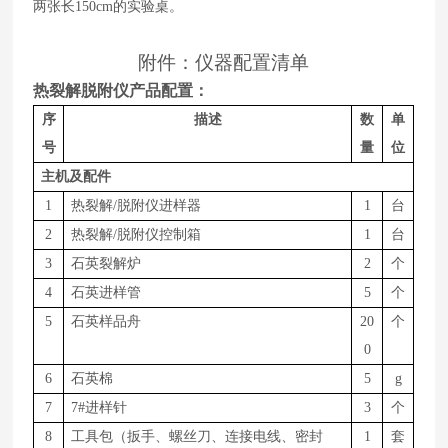
两张长
150cm
的实验桌。
附件：仪器配置清单
热裂解脱附仪产品配置：
序
描述
数
单
号
量
位
主机及配件
1
热裂解
/脱附仪进样器
1
台
2
热裂解
/脱附仪控制箱
1
台
3
石英裂解炉
2
个
4
石英进样管
5
个
5
石英样品舟
20
个
0
6
石英棉
5
g
7
7#进样针
3
个
8
工具包（扳手、螺丝刀、连接电线、密封
1
套