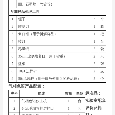
圈、石墨垫、气管等）
配套样品处理工具
1
镊子
3
个
2
雕刻刀
1
套
3
斜口钳（用于拆解样品）
1
把
4
喷灯
1
台
5
称量纸
2
袋
6
35mm玻璃培养皿（用于称重）
2
只
7
垫板
2
张
8
1
0
μ
L
进样针
2
支
9
50m
L
烧杯（用于盛放使用后的样品舟）
2
个
气相色谱产品配置：
标准品：
序号
描述
数量
单位
实验室配套
1
气相色谱仪主机
1
台
设备及耗
2
分流毛细管柱进样口
1
套
材：