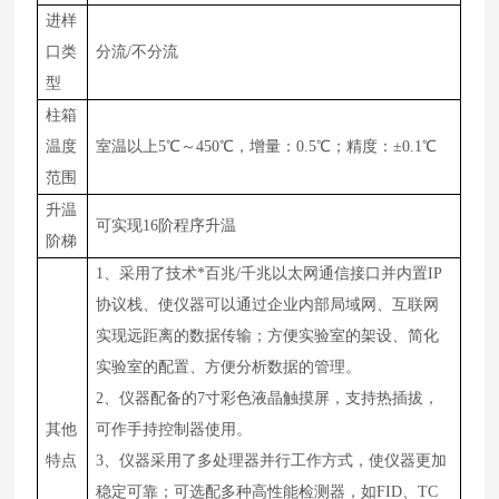
进样
口类
分流
/不分流
型
柱箱
温度
室温以上
5
℃～450℃，增量：0.5℃；精度：±0.1℃
范围
升温
可实现
16阶程序升温
阶梯
1、采用了技术*百兆/千兆以太网通信接口并内置IP
协议栈、使仪器可以通过企业内部局域网、互联网
实现远距离的数据传输；方便实验室的架设、简化
实验室的配置、方便分析数据的管理。
2、仪器配备的7寸彩色液晶触摸屏，支持热插拔，
其他
可作手持控制器使用。
特点
3、仪器采用了多处理器并行工作方式，使仪器更加
稳定可靠；可选配多种高性能检测器，如FID、TC