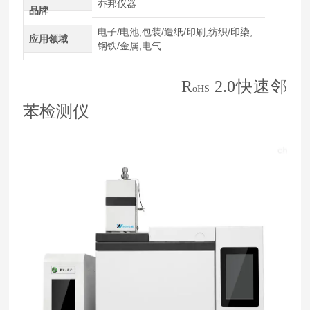
乔邦仪器
品牌
电子/电池,包装/造纸/印刷,纺织/印染,
应用领域
钢铁/金属,电气
R
2.0快速
邻
oHS
苯检测仪