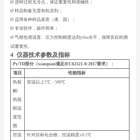
Ø
进样过程无冷点，保证重复性和准确性；
Ø
样品制备无需有机溶剂；
Ø
适用各种样品基质（液、固）；
Ø
专业软件，操作简单；
水平，保障良好的测
Ø
气相色谱温度、压力控制精度达到yiliu
试重复性。
4
仪器技术参数及指标
Py/TD
部分（wanquan满足
IEC62321-8:2017要求）：
项目
性能指标
热裂
室温以上
5
℃
-
5
00
℃
解
/
热脱
附温
度范
围
控温
针对目标化合物，
控温精度
±0.2℃