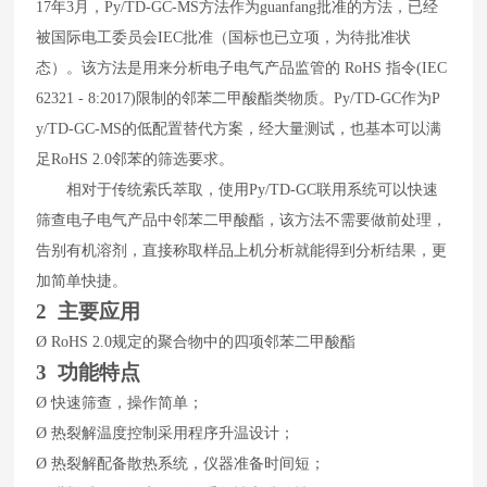
17
年
3
月，
Py/TD-GC-MS
方法作为guanfang
批准的方法，已经
被国际电工委员会
IEC
批准（国标也已立项，为待批准状
态）。该方法是用来分析电子电气产品监管的
RoHS
指令
(IEC
62321 - 8:2017)
限制的邻苯二甲酸酯类物质。
Py/TD-GC
作为
P
y/TD-GC-MS
的低配置替代方案，经大量测试，也基本可以满
足
RoHS 2.0
邻苯的筛选要求。
相对于传统索氏萃取，使用
Py/TD-GC
联用系统可以快速
筛查电子电气产品中邻苯二甲酸酯，该方法不需要做前处理，
告别有机溶剂，直接称取样品上机分析就能得到分析结果，更
加简单快捷。
2 主要应用
Ø
RoHS
2.0
规定的聚合物
中的
四项
邻苯二甲酸酯
3
功能特点
Ø
快速筛查，操作简单；
Ø
热裂解温度控制采用程序升温设计；
Ø
热裂解配备散热系统，仪器准备时间短；