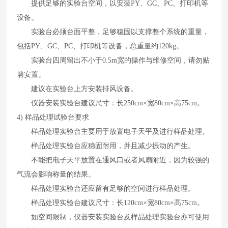
提供足够的实验台空间，以安装
PY
、
GC
、
PC
、打印机等
设备。
实验台必须台面平整，足够稳固以支撑整个系统的重量，
包括
PY
、
GC
、
PC
、打印机等设备，总重量约
120kg
。
实验台四周留出不小于
0.5m
宽的操作与维修空间，请勿贴
墙安置。
建议在实验台上方安装排风设备。
仪器安装实验台建议尺寸：长
250cm×
宽
80cm×
高
75cm
。
4)
样品处理试验台要求
样品处理实验台主要用于放置电子天平及进行样品处理。
样品处理实验台应稳固耐用，并且减少振动的产生。
不能把电子天平放置在通风口或者风扇附近，因为较强的
气流会影响称量的结果。
样品处理实验台还应留有足够的空间进行样品处理。
样品处理实验台建议尺寸：长
120cm×
宽
80cm×
高
75cm
。
如空间限制，仪器安装实验台及样品处理实验台亦可使用