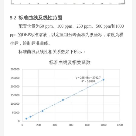
5
.2 标准曲线及线性范围
配置
含量
为
50 ppm
、
100 ppm
、
250 ppm
、
500 ppm
和
1000
ppm
的
DBP
标准溶液，
以
定量组分峰面积为纵坐标
，
浓度为横
坐标
，
绘制标准曲线
。
标准曲线及线性相关系数如下所示
：