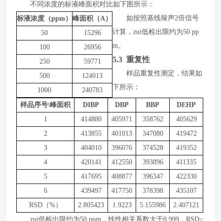
不同浓度的标液峰面积对比如下图所示：
如按照基线噪声
2
倍信号
标液浓度（
ppm）
峰面积（
A）
计算，zui低
检出限约为
50
pp
50
15296
m
。
100
26956
5.3 重复性
250
59771
样品
重复性测定，结果如
500
124013
下所示
：
1000
240783
样品序号
\峰面积
DIBP
DBP
BBP
DEHP
1
414880
405971
358762
405629
2
413855
401013
347080
419472
3
404010
396076
374528
419352
4
420141
412550
393896
411335
5
417695
408877
396347
422330
6
439497
417750
378398
435107
RSD（%）
2.805423
1.9223
5.155986
2.407121
zui低
检出限约为
50
ppm
，线性相关系数大于
0.99
9
，
RSD
≤