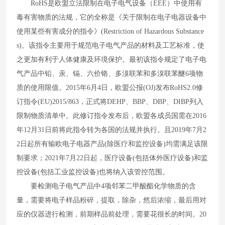
RoHS
是欧盟立法限制在电子电气设备（
EEE
）中使用有
毒有害物质的法规，它的全称是《关于限制在电子电器设备中
使用某些有害成分的指令》
(Restriction of Hazardous Substance
s)
。该指令主要用于规范电子电气产品的材料及工艺标准，使
之更加有利于人体健康及环境保护。最初该指令规定了电子电
气产品中铅、汞、镉、六价铬、多溴联苯和多溴联苯醚
6
项物
质的使用限值。
2015
年
6
月
4
日，欧盟公报
(OJ)
发布
RoHS2.0
修
订指令
(EU)2015/863
，正式将
DEHP
、
BBP
、
DBP
、
DIBP
列入
限制物质清单中。此修订指令发布后，欧盟各成员国需在
2016
年
12
月
31
日前将此指令转为各国的法规并执行。且
2019
年
7
月
2
2
日起所有输欧电子电器产品
(
除医疗和监控设备
)
均需满足该限
制要求；
2021
年
7
月
22
日起，医疗设备
(
包括体外医疗设备
)
和监
控设备
(
包括工业监控设备
)
也将纳入该管控范围。
要检测电子电气产品中
4
项邻苯二甲酸酯化学物质的含
量，需要将电子样品粉碎，提取，除杂，然后浓缩，最后用对
应的仪器进行检测，前期样品前处理，需要花很长的时间。
20