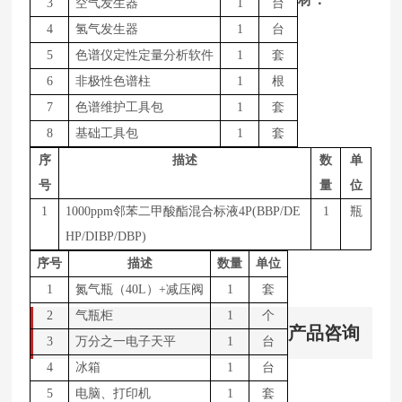
3
空气发生器
1
台
4
氢气发生器
1
台
5
色谱仪定性定量分析软件
1
套
6
非极性色谱柱
1
根
7
色谱维护工具包
1
套
8
基础工具包
1
套
序
描述
数
单
号
量
位
1
1
000
ppm邻苯二甲酸酯混合标液4P(BBP/DE
1
瓶
HP/DIBP/DBP)
序号
描述
数量
单位
1
氮气瓶（
4
0L
）
+减压阀
1
套
2
气瓶柜
1
个
产品咨询
3
万分之一电子天平
1
台
4
冰箱
1
台
5
电脑、打印机
1
套