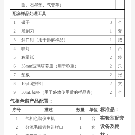
圈、石墨垫、气管等）
配套样品处理工具
1
镊子
3
个
2
雕刻刀
1
套
3
斜口钳（用于拆解样品）
1
把
4
喷灯
1
台
5
称量纸
2
袋
6
35mm玻璃培养皿（用于称重）
2
只
7
垫板
2
张
8
1
0
μ
L
进样针
2
支
9
50m
L
烧杯（用于盛放使用后的样品舟）
2
个
气相色谱产品配置：
标准品：
序号
描述
数量
单位
实验室配套
1
气相色谱仪主机
1
台
设备及耗
2
分流毛细管柱进样口
1
套
材：