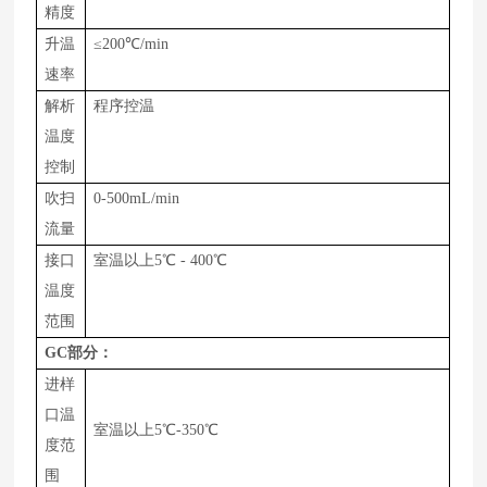
精度
升温
≤
200
℃
/min
速率
解析
程序控温
温度
控制
吹扫
0-
500
m
L
/
min
流量
接口
室温以上
5
℃
-
400
℃
温度
范围
GC
部分：
进样
口温
室温以上
5℃-
350
℃
度范
围