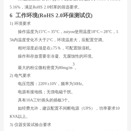
5.
16
%
，满足
RoHS 2.0
邻苯的筛选要求。
6 工作环境(
RoHS 2.0环保测试仪
)
1)
环境要求
操作温度为
15
°
C
～
35
°
C
，zuiyou
使用温度
18
°
C
～
28
°
C
，
1.
5h
内温度变化不大于
2
°
C
，环境温差大，应配置空调。
相对湿度必须是在
≤
75
％，可配置除湿机。
操作和存放需要非冷凝、无腐蚀性的环境。
3
最大的粉尘微粒密度为
80mg/m
。
2)
电气要求
电压范围：
220V±10V
，频率为
50Hz
。
电源有接地线；无强电磁干扰。
具有
10A
三针插头的插板
3
个。
如经费允许，建议配置不间断电源（
UPS
），功率要求
10
KVA
以上。
3)
仪器安装试验台要求