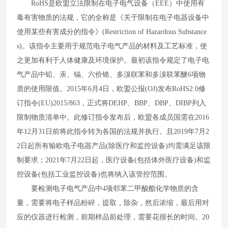
RoHS
是欧盟立法限制在电子电气设备（
EEE
）中使用有
毒有害物质的法规，它的全称是《关于限制在电子电器设备中
使用某些有害成分的指令》
(Restriction of Hazardous Substance
s)
。该指令主要用于规范电子电气产品的材料及工艺标准，使
之更加有利于人体健康及环境保护。最初该指令规定了电子电
气产品中铅、汞、镉、六价铬、多溴联苯和多溴联苯醚
6
项物
质的使用限值。
2015
年
6
月
4
日，欧盟公报
(OJ)
发布
RoHS2.0
修
订指令
(EU)2015/863
，正式将
DEHP
、
BBP
、
DBP
、
DIBP
列入
限制物质清单中。此修订指令发布后，欧盟各成员国需在
2016
年
12
月
31
日前将此指令转为各国的法规并执行。且
2019
年
7
月
2
2
日起所有输欧电子电器产品
(
除医疗和监控设备
)
均需满足该限
制要求；
2021
年
7
月
22
日起，医疗设备
(
包括体外医疗设备
)
和监
控设备
(
包括工业监控设备
)
也将纳入该管控范围。
要检测电子电气产品中
4
项邻苯二甲酸酯化学物质的含
量，需要将电子样品粉碎，提取，除杂，然后浓缩，最后用对
应的仪器进行检测，前期样品前处理，需要花很长的时间。
20