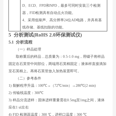
D、ECD、FPD和NPD，最多可同时安装三个检测
器，FID检测具有自动点火功能。
4、采用低噪声、高分辨率24位AD电路，并具有基
线存储、基线扣除的功能。
5
分析测试
(
RoHS 2.0环保测试仪
)
5.1 分析流程
（一）样品处理
取称重后的样品，总质量为：
0.5-1.0
mg
，用镊子将样品
固定在石英管中间部位，两端用石英棉固定；液体样直接滴加
至石英棉上。再将石英管放入加热装置即可。
（二）参考条件
1)
裂解程序升温：
1
00
℃→（
72
℃
/min
）→
28
0
℃
(
2
min)
2)
传输线温度：
300
℃
3)
样品分流进样：
固体
进
样
重量需在
0
.5
mg
至
1mg
之间，液体
应在
1 ul
左右
4)
FID
检测器温度：
3
0
0
℃，进样口温度：
30
0
℃