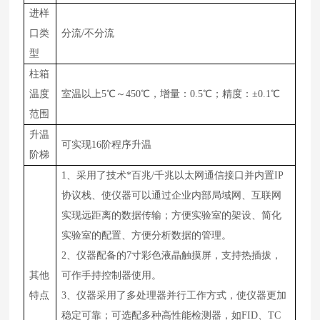
进样
口类
分流
/不分流
型
柱箱
温度
室温以上
5
℃～450℃，增量：0.5℃；精度：±0.1℃
范围
升温
可实现
16阶程序升温
阶梯
1、采用了技术*百兆/千兆以太网通信接口并内置IP
协议栈、使仪器可以通过企业内部局域网、互联网
实现远距离的数据传输；方便实验室的架设、简化
实验室的配置、方便分析数据的管理。
2、仪器配备的7寸彩色液晶触摸屏，支持热插拔，
其他
可作手持控制器使用。
特点
3、仪器采用了多处理器并行工作方式，使仪器更加
稳定可靠；可选配多种高性能检测器，如FID、TC