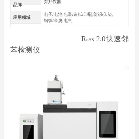
乔邦仪器
品牌
电子/电池,包装/造纸/印刷,纺织/印染,
应用领域
钢铁/金属,电气
R
2.0快速
邻
oHS
苯检测仪