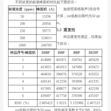
不同浓度的标液峰面积对比如下图所示：
如按照基线噪声
2
倍信号
标液浓度（
ppm）
峰面积（
A）
计算，zui低
检出限约为
50
pp
50
15296
m
。
100
26956
5.3 重复性
250
59771
样品
重复性测定，结果如
500
124013
下所示
：
1000
240783
样品序号
\峰面积
DIBP
DBP
BBP
DEHP
1
414880
405971
358762
405629
2
413855
401013
347080
419472
3
404010
396076
374528
419352
4
420141
412550
393896
411335
5
417695
408877
396347
422330
6
439497
417750
378398
435107
RSD（%）
2.805423
1.9223
5.155986
2.407121
zui低
检出限约为
50
ppm
，线性相关系数大于
0.99
9
，
RSD
≤