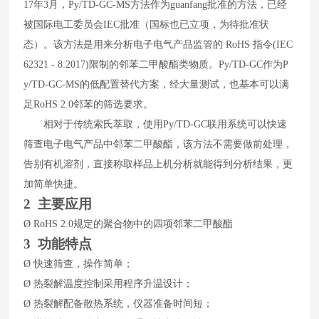
17
年
3
月，
Py/TD-GC-MS
方法作为guanfang
批准的方法，已经
被国际电工委员会
IEC
批准（国标也已立项，为待批准状
态）。该方法是用来分析电子电气产品监管的
RoHS
指令
(IEC
62321 - 8:2017)
限制的邻苯二甲酸酯类物质。
Py/TD-GC
作为
P
y/TD-GC-MS
的低配置替代方案，经大量测试，也基本可以满
足
RoHS 2.0
邻苯的筛选要求。
相对于传统索氏萃取，使用
Py/TD-GC
联用系统可以快速
筛查电子电气产品中邻苯二甲酸酯，该方法不需要做前处理，
告别有机溶剂，直接称取样品上机分析就能得到分析结果，更
加简单快捷。
2 主要应用
Ø
RoHS
2.0
规定的聚合物
中的
四项
邻苯二甲酸酯
3
功能特点
Ø
快速筛查，操作简单；
Ø
热裂解温度控制采用程序升温设计；
Ø
热裂解配备散热系统，仪器准备时间短；