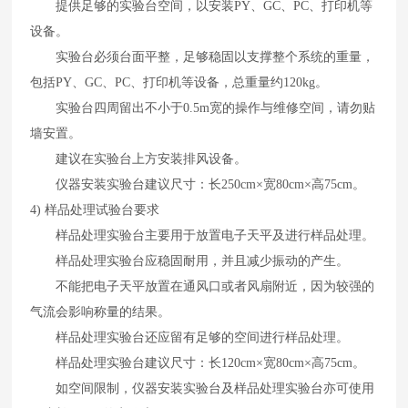
提供足够的实验台空间，以安装
PY
、
GC
、
PC
、打印机等
设备。
实验台必须台面平整，足够稳固以支撑整个系统的重量，
包括
PY
、
GC
、
PC
、打印机等设备，总重量约
120kg
。
实验台四周留出不小于
0.5m
宽的操作与维修空间，请勿贴
墙安置。
建议在实验台上方安装排风设备。
仪器安装实验台建议尺寸：长
250cm×
宽
80cm×
高
75cm
。
4)
样品处理试验台要求
样品处理实验台主要用于放置电子天平及进行样品处理。
样品处理实验台应稳固耐用，并且减少振动的产生。
不能把电子天平放置在通风口或者风扇附近，因为较强的
气流会影响称量的结果。
样品处理实验台还应留有足够的空间进行样品处理。
样品处理实验台建议尺寸：长
120cm×
宽
80cm×
高
75cm
。
如空间限制，仪器安装实验台及样品处理实验台亦可使用