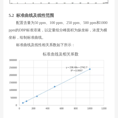
5
.2 标准曲线及线性范围
配置
含量
为
50 ppm
、
100 ppm
、
250 ppm
、
500 ppm
和
1000
ppm
的
DBP
标准溶液，
以
定量组分峰面积为纵坐标
，
浓度为横
坐标
，
绘制标准曲线
。
标准曲线及线性相关系数如下所示
：