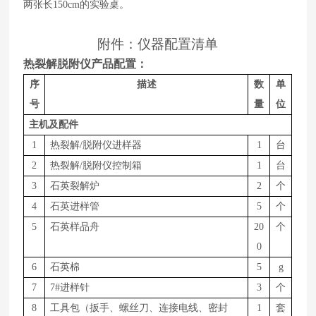
两张长
150cm
的实验桌。
附件：仪器配置清单
热裂解脱附仪产品配置：
序
描述
数
单
号
量
位
主机及配件
1
热裂解
/脱附仪进样器
1
台
2
热裂解
/脱附仪控制箱
1
台
3
石英裂解炉
2
个
4
石英进样管
5
个
5
石英样品舟
20
个
0
6
石英棉
5
g
7
7#进样针
3
个
8
工具包（扳手、螺丝刀、连接电线、密封
1
套