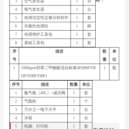
3
空气发生器
1
台
4
氢气发生器
1
台
5
色谱仪定性定量分析软件
1
套
6
非极性色谱柱
1
根
7
色谱维护工具包
1
套
8
基础工具包
1
套
序
描述
数
单
号
量
位
1
1
000
ppm邻苯二甲酸酯混合标液4P(BBP/DE
1
瓶
HP/DIBP/DBP)
序号
描述
数量
单位
1
氮气瓶（
4
0L
）
+减压阀
1
套
2
气瓶柜
1
个
3
万分之一电子天平
1
台
4
冰箱
1
台
5
电脑、打印机
1
套