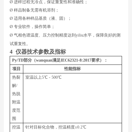
Ø
进样过程无冷点，保证重复性和准确性；
Ø
样品制备无需有机溶剂；
Ø
适用各种样品基质（液、固）；
Ø
专业软件，操作简单；
水平，保障良好的测
Ø
气相色谱温度、压力控制精度达到yiliu
试重复性。
4
仪器技术参数及指标
Py/TD
部分（wanquan满足
IEC62321-8:2017要求）：
项目
性能指标
热裂
室温以上
5
℃
-
5
00
℃
解
/
热脱
附温
度范
围
控温
针对目标化合物，
控温精度
±0.2℃