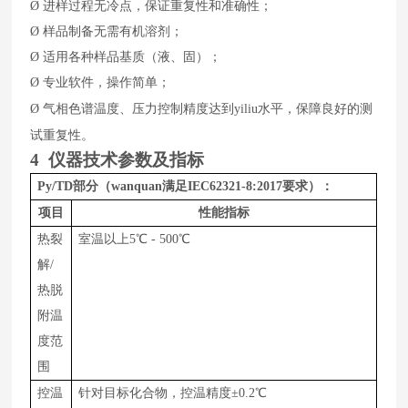
Ø
进样过程无冷点，保证重复性和准确性；
Ø
样品制备无需有机溶剂；
Ø
适用各种样品基质（液、固）；
Ø
专业软件，操作简单；
水平，保障良好的测
Ø
气相色谱温度、压力控制精度达到yiliu
试重复性。
4
仪器技术参数及指标
Py/TD
部分（wanquan满足
IEC62321-8:2017要求）：
项目
性能指标
热裂
室温以上
5
℃
-
5
00
℃
解
/
热脱
附温
度范
围
控温
针对目标化合物，
控温精度
±0.2℃