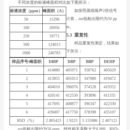
不同浓度的标液峰面积对比如下图所示：
如按照基线噪声
2
倍信号
标液浓度（
ppm）
峰面积（
A）
计算，zui低
检出限约为
50
pp
50
15296
m
。
100
26956
5.3 重复性
250
59771
样品
重复性测定，结果如
500
124013
下所示
：
1000
240783
样品序号
\峰面积
DIBP
DBP
BBP
DEHP
1
414880
405971
358762
405629
2
413855
401013
347080
419472
3
404010
396076
374528
419352
4
420141
412550
393896
411335
5
417695
408877
396347
422330
6
439497
417750
378398
435107
RSD（%）
2.805423
1.9223
5.155986
2.407121
zui低
检出限约为
50
ppm
，线性相关系数大于
0.99
9
，
RSD
≤