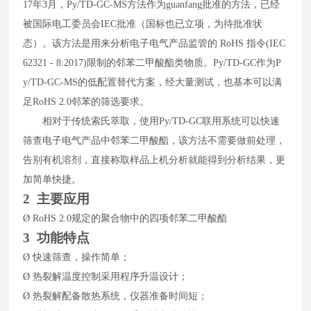
17
年
3
月，
Py/TD-GC-MS
方法作为guanfang
批准的方法，已经
被国际电工委员会
IEC
批准（国标也已立项，为待批准状
态）。该方法是用来分析电子电气产品监管的
RoHS
指令
(IEC
62321 - 8:2017)
限制的邻苯二甲酸酯类物质。
Py/TD-GC
作为
P
y/TD-GC-MS
的低配置替代方案，经大量测试，也基本可以满
足
RoHS 2.0
邻苯的筛选要求。
相对于传统索氏萃取，使用
Py/TD-GC
联用系统可以快速
筛查电子电气产品中邻苯二甲酸酯，该方法不需要做前处理，
告别有机溶剂，直接称取样品上机分析就能得到分析结果，更
加简单快捷。
2 主要应用
Ø
RoHS
2.0
规定的聚合物
中的
四项
邻苯二甲酸酯
3
功能特点
Ø
快速筛查，操作简单；
Ø
热裂解温度控制采用程序升温设计；
Ø
热裂解配备散热系统，仪器准备时间短；