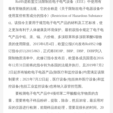
RoHS
是欧盟立法限制在电子电气设备（
EEE
）中使用有
毒有害物质的法规，它的全称是《关于限制在电子电器设备中
使用某些有害成分的指令》
(Restriction of Hazardous Substance
s)
。该指令主要用于规范电子电气产品的材料及工艺标准，使
之更加有利于人体健康及环境保护。最初该指令规定了电子电
气产品中铅、汞、镉、六价铬、多溴联苯和多溴联苯醚
6
项物
质的使用限值。
2015
年
6
月
4
日，欧盟公报
(OJ)
发布
RoHS2.0
修
订指令
(EU)2015/863
，正式将
DEHP
、
BBP
、
DBP
、
DIBP
列入
限制物质清单中。此修订指令发布后，欧盟各成员国需在
2016
年
12
月
31
日前将此指令转为各国的法规并执行。且
2019
年
7
月
2
2
日起所有输欧电子电器产品
(
除医疗和监控设备
)
均需满足该限
制要求；
2021
年
7
月
22
日起，医疗设备
(
包括体外医疗设备
)
和监
控设备
(
包括工业监控设备
)
也将纳入该管控范围。
要检测电子电气产品中
4
项邻苯二甲酸酯化学物质的含
量，需要将电子样品粉碎，提取，除杂，然后浓缩，最后用对
应的仪器进行检测，前期样品前处理，需要花很长的时间。
20