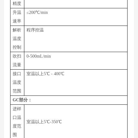
精度
升温
≤
200
℃
/min
速率
解析
程序控温
温度
控制
吹扫
0-
500
m
L
/
min
流量
接口
室温以上
5
℃
-
400
℃
温度
范围
GC
部分：
进样
口温
室温以上
5℃-
350
℃
度范
围