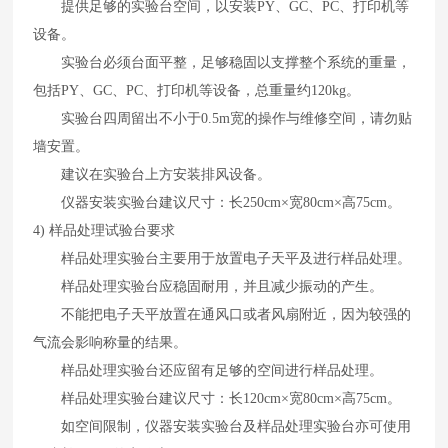
提供足够的实验台空间，以安装
PY
、
GC
、
PC
、打印机等
设备。
实验台必须台面平整，足够稳固以支撑整个系统的重量，
包括
PY
、
GC
、
PC
、打印机等设备，总重量约
120kg
。
实验台四周留出不小于
0.5m
宽的操作与维修空间，请勿贴
墙安置。
建议在实验台上方安装排风设备。
仪器安装实验台建议尺寸：长
250cm×
宽
80cm×
高
75cm
。
4)
样品处理试验台要求
样品处理实验台主要用于放置电子天平及进行样品处理。
样品处理实验台应稳固耐用，并且减少振动的产生。
不能把电子天平放置在通风口或者风扇附近，因为较强的
气流会影响称量的结果。
样品处理实验台还应留有足够的空间进行样品处理。
样品处理实验台建议尺寸：长
120cm×
宽
80cm×
高
75cm
。
如空间限制，仪器安装实验台及样品处理实验台亦可使用