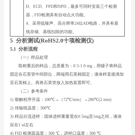
D、ECD、FPD和NPD，最多可同时安装三个检测
器，FID检测具有自动点火功能。
4、采用低噪声、高分辨率24位AD电路，并具有基
线存储、基线扣除的功能。
5
分析测试
(
RoHS2.0十项检测仪
)
5.1 分析流程
（一）样品处理
取称重后的样品，总质量为：
0.5-1.0
mg
，用镊子将样品
固定在石英管中间部位，两端用石英棉固定；液体样直接滴加
至石英棉上。再将石英管放入加热装置即可。
（二）参考条件
1)
裂解程序升温：
1
00
℃→（
72
℃
/min
）→
28
0
℃
(
2
min)
2)
传输线温度：
300
℃
3)
样品分流进样：
固体
进
样
重量需在
0
.5
mg
至
1mg
之间，液体
应在
1 ul
左右
4)
FID
检测器温度：
3
0
0
℃，进样口温度：
30
0
℃