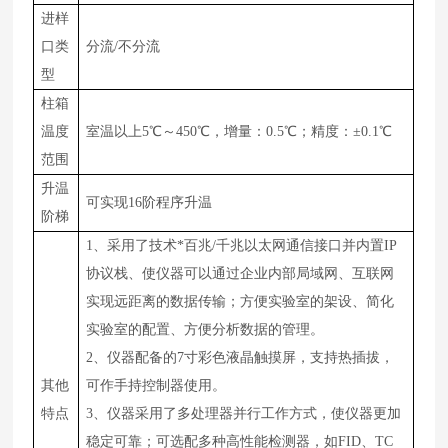
进样
口类
分流
/不分流
型
柱箱
温度
室温以上
5
℃～450℃，增量：0.5℃；精度：±0.1℃
范围
升温
可实现
16阶程序升温
阶梯
1、采用了技术*百兆/千兆以太网通信接口并内置IP
协议栈、使仪器可以通过企业内部局域网、互联网
实现远距离的数据传输；方便实验室的架设、简化
实验室的配置、方便分析数据的管理。
2、仪器配备的7寸彩色液晶触摸屏，支持热插拔，
其他
可作手持控制器使用。
特点
3、仪器采用了多处理器并行工作方式，使仪器更加
稳定可靠；可选配多种高性能检测器，如FID、TC