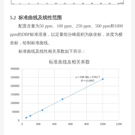
5
.2 标准曲线及线性范围
配置
含量
为
50 ppm
、
100 ppm
、
250 ppm
、
500 ppm
和
1000
ppm
的
DBP
标准溶液，
以
定量组分峰面积为纵坐标
，
浓度为横
坐标
，
绘制标准曲线
。
标准曲线及线性相关系数如下所示
：