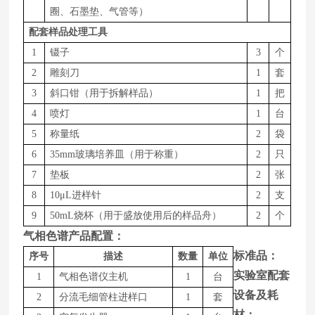
圈、石墨垫、气管等）
配套样品处理工具
1
镊子
3
个
2
雕刻刀
1
套
3
斜口钳（用于拆解样品）
1
把
4
喷灯
1
台
5
称量纸
2
袋
6
35mm玻璃培养皿（用于称重）
2
只
7
垫板
2
张
8
1
0
μ
L
进样针
2
支
9
50m
L
烧杯（用于盛放使用后的样品舟）
2
个
气相色谱产品配置：
标准品：
序号
描述
数量
单位
实验室配套
1
气相色谱仪主机
1
台
设备及耗
2
分流毛细管柱进样口
1
套
材：