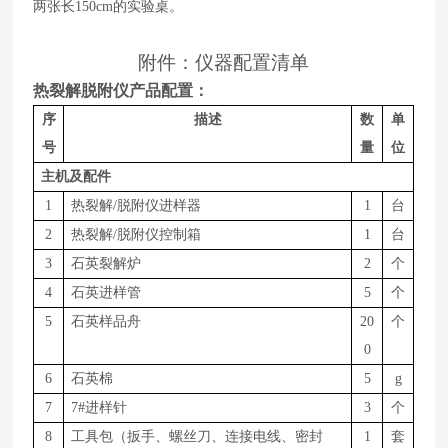
两张长
150cm
的实验桌。
附件：仪器配置清单
热裂解脱附仪产品配置：
序
描述
数
单
号
量
位
主机及配件
1
热裂解
/脱附仪进样器
1
台
2
热裂解
/脱附仪控制箱
1
台
3
石英裂解炉
2
个
4
石英进样管
5
个
5
石英样品舟
20
个
0
6
石英棉
5
g
7
7#进样针
3
个
8
工具包（扳手、螺丝刀、连接电线、密封
1
套