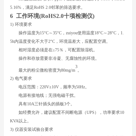
5.
16
%
，满足
RoHS 2.0
邻苯的筛选要求。
6 工作环境(
RoHS2.0十项检测仪
)
1)
环境要求
操作温度为
15
°
C
～
35
°
C
，zuiyou
使用温度
18
°
C
～
28
°
C
，
1.
5h
内温度变化不大于
2
°
C
，环境温差大，应配置空调。
相对湿度必须是在
≤
75
％，可配置除湿机。
操作和存放需要非冷凝、无腐蚀性的环境。
3
最大的粉尘微粒密度为
80mg/m
。
2)
电气要求
电压范围：
220V±10V
，频率为
50Hz
。
电源有接地线；无强电磁干扰。
具有
10A
三针插头的插板
3
个。
如经费允许，建议配置不间断电源（
UPS
），功率要求
10
KVA
以上。
3)
仪器安装试验台要求