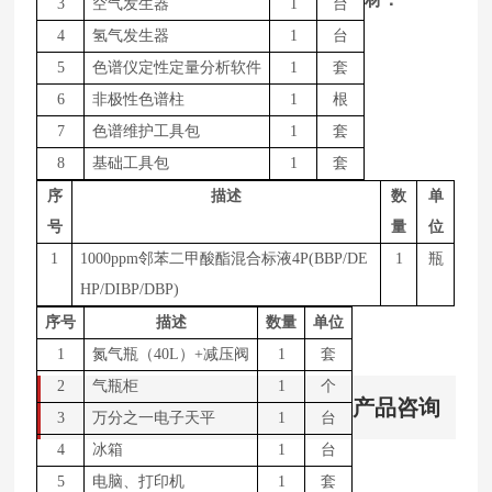
3
空气发生器
1
台
4
氢气发生器
1
台
5
色谱仪定性定量分析软件
1
套
6
非极性色谱柱
1
根
7
色谱维护工具包
1
套
8
基础工具包
1
套
序
描述
数
单
号
量
位
1
1
000
ppm邻苯二甲酸酯混合标液4P(BBP/DE
1
瓶
HP/DIBP/DBP)
序号
描述
数量
单位
1
氮气瓶（
4
0L
）
+减压阀
1
套
2
气瓶柜
1
个
产品咨询
3
万分之一电子天平
1
台
4
冰箱
1
台
5
电脑、打印机
1
套