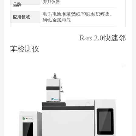
乔邦仪器
品牌
电子/电池,包装/造纸/印刷,纺织/印染,
应用领域
钢铁/金属,电气
R
2.0快速
邻
oHS
苯检测仪