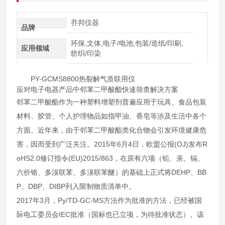
乔邦仪器
品牌
环保,文体,电子/电池,包装/造纸/印刷,
应用领域
纺织/印染
PY-GCMS8800热裂解气质联用仪
应对电子电器产品中邻苯二甲酸酯快速筛查解决方案
邻苯二甲酸酯作为一种塑料增塑剂普遍应用于玩具、食品包装
材料、胶管、个人护理物品如指甲油、香皂等涉及生活中各个
方面。近年来，由于邻苯二甲酸酯类化合物会引发环境健康危
害，因而受到广泛关注。2015年6月4日，欧盟公报(OJ)发布R
oHS2.0修订指令(EU)2015/863，在原有六项（铅、汞、镉、
六价铬、多溴联苯、多溴联苯醚）的基础上正式将DEHP、BB
P、DBP、DIBP列入限制物质清单中。
2017年3月，Py/TD-GC-MS方法作为批准的方法，已经被国
际电工委员会IEC批准（国标也已立项，为待批准状态）。该