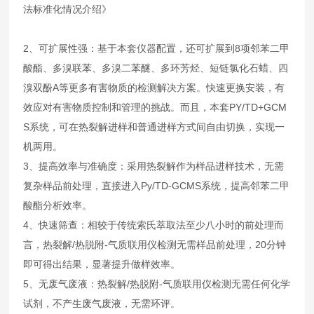
法标准化情况介绍》
2、可扩展性强：基于本套仪器配置，还可扩展到8项邻苯二甲
酸酯、多溴联苯、多溴二苯醚、多环芳烃、短链氯化石蜡、四
溴双酚A等更多有害物质的检测解决方案。快速更换安装，有
效应对有害物质控制和管理的挑战。而且，本套PY/TD+GCM
S系统，可在热裂解进样和普通进样方式间自由切换，实现一
机两用。
3、提高效率与准确度：采用热裂解作为样品进样技术，无需
复杂样品前处理，直接进入Py/TD-GCMS系统，提高邻苯二甲
酸酯分析效率。
4、快速筛查：相较于传统索氏萃取法至少八小时的前处理而
言，热裂解/热脱附-气质联用仪检测无需样品前处理，20分钟
即可得出结果，显著提升做样效率。
5、无废气废液：热裂解/热脱附-气质联用仪检测无需任何化学
试剂，不产生废气废液，无需环评。