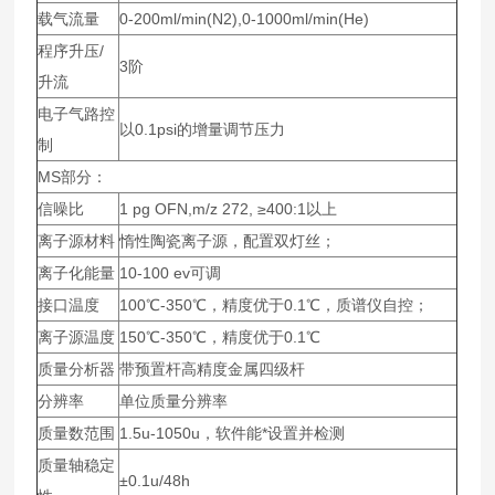
载气流量
0-200ml/min(N2),0-1000ml/min(He)
程序升压/
3阶
升流
电子气路控
以0.1psi的增量调节压力
制
MS部分：
信噪比
1 pg OFN,m/z 272, ≥400:1以上
离子源材料
惰性陶瓷离子源，配置双灯丝；
离子化能量
10-100 ev可调
接口温度
100℃-350℃，精度优于0.1℃，质谱仪自控；
离子源温度
150℃-350℃，精度优于0.1℃
质量分析器
带预置杆高精度金属四级杆
分辨率
单位质量分辨率
质量数范围
1.5u-1050u，软件能*设置并检测
质量轴稳定
±0.1u/48h