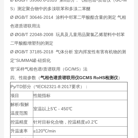
S）测定聚合物中的多溴联苯和多溴二苯醚
Ø ØGB/T 30646-2014 涂料中邻苯二甲酸酯含量的测定 气相
色谱质谱联用法
Ø ØGB/T 22048-2008 玩具及儿童用品聚氯乙烯塑料中邻苯
二甲酸酯增塑剂的测定
Ø ØGB/T 37185-2018 气体分析 室内挥发性有害有机物的测
定“SUMMA罐-硅烷化
管"采样气相色谱/质谱联用（GC/MS）法
四、性能参数（
气相色谱质谱联用仪GCMS RoHS检测仪
）
Py/TD部分（*IEC62321-8:2017要求）：
项目
性能指标
解析/裂解
室温以上5℃ - 450℃
温度范围
控温精度
针对目标化合物，控温精度±0.2℃
升温速率
≤120℃/min