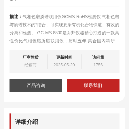
描述：
气相色谱质谱联用仪GCMS RoHS检测仪 气相色谱
与质谱技术的*结合，可实现复杂有机化合物快速、有效的
分离和检测。 GC-MS 8800是乔邦仪器精心打造的一款高
性价比气相色谱质谱联用仪，历时五年,集合国内科研单
位，邻苯二甲酸盐检测仪GC-MS8800*的品质：核心部件
与主流产品保持*，保证了GC-MS8800具备与国外仪器同
厂商性质
更新时间
访问量
样的性能品质超高的性价比
经销商
2025-05-20
1756
产品咨询
联系我们
详细介绍