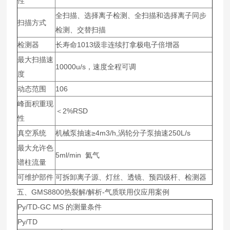
性
全扫描、选择离子检测、全扫描和选择离子同步
扫描方式
检测、交替扫描
检测器
长寿命1013级非连续打拿极电子倍增器
最大扫描速
10000u/s，速度全程可调
度
动态范围
106
峰面积重现
＜2%RSD
性
真空系统
机械泵抽速≥4m3/h,涡轮分子泵抽速250L/s
最大允许色
5ml/min 氦气
谱柱流量
可维护部件
可拆卸离子源、灯丝、透镜、预四级杆、检测器
五、GMS8800热裂解/解析-气质联用仪应用案例
Py/TD-GC MS 的测量条件
Py/TD