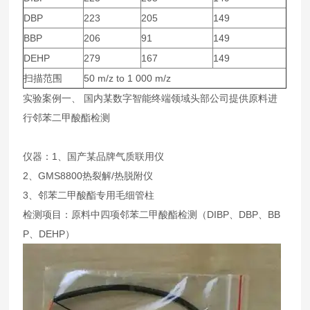
DBP
223
205
149
BBP
206
91
149
DEHP
279
167
149
扫描范围
50 m/z to 1 000 m/z
实验案例一、 国内某数字智能终端领域头部公司提供原料进
行邻苯二甲酸酯检测
仪器：1、国产某品牌气质联用仪
2、GMS8800热裂解/热脱附仪
3、邻苯二甲酸酯专用毛细管柱
检测项目：原料中四项邻苯二甲酸酯检测（DIBP、DBP、BB
P、DEHP）