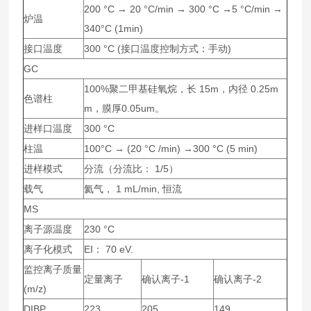
200 °C → 20 °C/min → 300 °C →5 °C/min →
炉温
340°C (1min)
接口温度
300 °C (接口温度控制方式：手动)
GC
100%聚二甲基硅氧烷，长 15m，内径 0.25m
色谱柱
m，膜厚0.05um。
进样口温度
300 °C
柱温
100°C → (20 °C /min) →300 °C (5 min)
进样模式
分流（分流比： 1/5）
载气
氦气， 1 mL/min, 恒流
MS
离子源温度
230 °C
离子化模式
EI： 70 eV.
监控离子质量
定量离子
确认离子-1
确认离子-2
(m/z)
DIBP
223
205
149