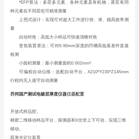
*EFP算法：多层多元素、各种元素及有机物，甚至有同
种元素在不同层也可精准测量
上照式设计：实现可对超大工件进行快、准、稳高效率测
量
自动对焦：高低大小样品可快速清晰对焦
变焦装置算法：可对0-90mm深度的凹槽高低落差件直接
检测
小面积测量：最小测量面积0.002mm²
可编程自动位移：选配自动平台，X210*Y230*Z145mm
行程内无人值守自动测量
乔邦
国产测试电镀层厚度仪器
仪器配置
开放式样品腔。
精密二维移动样品平台，探测器和X光管上下可动，实现三维
移动。
双激光定位装置。