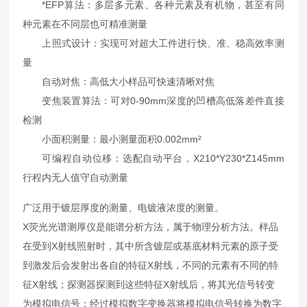
*EFP算法：多层多元素、各种元素及有机物，甚至有同
种元素在不同层也可精准测量
上照式设计：实现可对超大工件进行快、准、稳高效率测
量
自动对焦：高低大小样品可快速清晰对焦
变焦装置算法：可对0-90mm深度的凹槽高低落差件直接
检测
小面积测量：最小测量面积0.002mm²
可编程自动位移：选配自动平台，X210*Y230*Z145mm
行程内无人值守自动测量
广泛用于镀层厚度的测量、电镀液浓度的测量。
X荧光光谱测厚仪是能谱分析方法，属于物理分析方法。样品
在受到X射线照射时，其中所含镀层或基底材料元素的原子受
到激发后会发射出各自的特征X射线，不同的元素有不同的特
征X射线；探测器探测到这些特征X射线后，将其光信号转变
为模拟电信号；经过模拟数字变换器将模拟电信号转换为数字