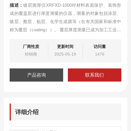
描述：
镀层测厚仪XRFXD-1000对材料表面保护、装饰形
成的覆盖层进行厚度测量的仪器，测量的对象包括涂层、
镀层、敷层、贴层、化学生成膜等（在有关国家和标准中
称为覆层（coating））。 覆层厚度测量已成为加工工业、
表面工程质量检测的重要一环，是产品达到优等质量标准
的*手段。为使产品化，我国出口商品和涉外项目中，对覆
厂商性质
更新时间
访问量
层厚度有了明确的要求。
经销商
2025-05-19
1476
产品咨询
联系我们
详细介绍